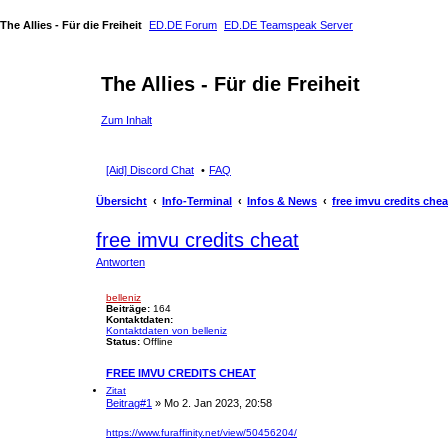
The Allies - Für die Freiheit
ED.DE Forum
ED.DE Teamspeak Server
The Allies - Für die Freiheit
Zum Inhalt
[Aid] Discord Chat
FAQ
Übersicht
Info-Terminal
Infos & News
free imvu credits chea
free imvu credits cheat
Antworten
belleniz
Beiträge:
164
Kontaktdaten:
Kontaktdaten von belleniz
Status:
Offline
FREE IMVU CREDITS CHEAT
Zitat
Beitrag
#1
» Mo 2. Jan 2023, 20:58
https://www.furaffinity.net/view/50456204/