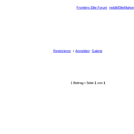
Frontiers Elite Forum
reddit/EliteMahon
Registrieren
Anmelden
Galerie
1 Beitrag • Seite
1
von
1