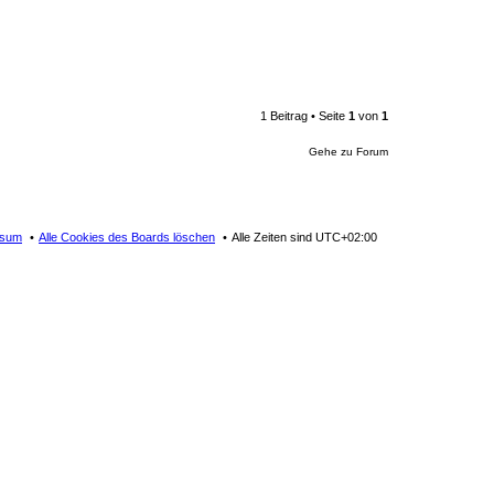
1 Beitrag • Seite
1
von
1
Gehe zu Forum
ssum
Alle Cookies des Boards löschen
Alle Zeiten sind
UTC+02:00