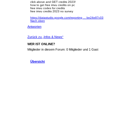
click above and GET credits 2023!
how to get free imvu credits on pc
free imvu codes for credits
free imvu credits 2023 no survey
https://datastudio.google.com/reporting ... be24e87c03
Nach oben
Antworten
Zurück zu „Infos & News“
WER IST ONLINE?
Mitglieder in diesem Forum: 0 Mitglieder und 1 Gast
Übersicht