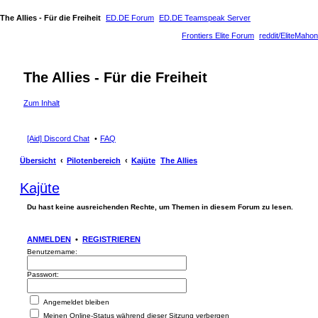
The Allies - Für die Freiheit
ED.DE Forum
ED.DE Teamspeak Server
Frontiers Elite Forum
reddit/EliteMahon
The Allies - Für die Freiheit
Zum Inhalt
[Aid] Discord Chat
FAQ
Übersicht
Pilotenbereich
Kajüte
The Allies
Kajüte
Du hast keine ausreichenden Rechte, um Themen in diesem Forum zu lesen.
ANMELDEN
•
REGISTRIEREN
Benutzername:
Passwort:
Angemeldet bleiben
Meinen Online-Status während dieser Sitzung verbergen