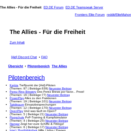
The Allies - Für die Freiheit
ED.DE Forum
ED.DE Teamspeak Server
Frontiers Elite Forum
reddit/EliteMahon
The Allies - Für die Freiheit
Zum Inhalt
[Aid] Discord Chat
FAQ
Übersicht
Pilotenbereich
The Allies
Pilotenbereich
Kajüte
Treffpunkt der [Aid]-Piloten
(
Themen:
97 |
Beiträge:
639)
Neuester Beitrag
Perez Ring Brewery
Dos Perez Brews por favor... Prost!
(
Themen:
16 |
Beiträge:
77)
Neuester Beitrag
PowerPlay
Alles zu den Fraktionen
(
Themen:
19 |
Beiträge:
101)
Neuester Beitrag
Taktikraum
Einsatzbesprechungen
(
Themen:
12 |
Beiträge:
170)
Neuester Beitrag
OpenPlay
Und was läuft im Open?
(
Themen:
5 |
Beiträge:
21)
Neuester Beitrag
Flugschule
PvP-Training & Kampfsimulator
(
Themen:
4 |
Beiträge:
25)
Neuester Beitrag
Hangar
Zeigt her eure Schiffe & Fittings!
(
Themen:
6 |
Beiträge:
17)
Neuester Beitrag
Intel / Bordbibliothek
Hilfe / Infos / Fragen