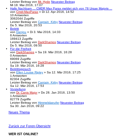
Letzter Beitrag
von
Mr. Hyde
Neuester Beitrag
Mi 18. Mai 2016, 17:07
Hallo Nachbarn ... CMDR Max Parax meldet sich von 78 Ursae Majoris ...
von
Cmdr.MaxParax
» Di 12. Apr 2016, 14:52
10
Antworten
3062044
Zugriffe
Letzter Beitrag
von
Captain_Kirby
Neuester Beitrag
Do 5. Mai 2016, 20:53
Beitritt
von
Danjou
» Di 3. Mai 2016, 14:33
6
Antworten
169413
Zugriffe
Letzter Beitrag
von
DarkShamos
Neuester Beitrag
Do 5. Mai 2016, 09:50
Für die Freiheit
von
DarkShamos
» Sa 19. Mär 2016, 16:28
0
Antworten
69069
Zugriffe
Letzter Beitrag
von
DarkShamos
Neuester Beitrag
Sa 19. Mär 2016, 16:28
Beitrittsgesuch
von
Ellen Louise Ripley
» Sa 12. Mär 2016, 17:25
1
Antworten
82304
Zugriffe
Letzter Beitrag
von
Captain_Kirby
Neuester Beitrag
Sa 12. Mär 2016, 17:53
Vorstellung
von
Dr. Canis Major
» Do 28. Jan 2016, 13:50
1
Antworten
82779
Zugriffe
Letzter Beitrag
von
Himmelslaeufer
Neuester Beitrag
Sa 30. Jan 2016, 09:22
Neues Thema
Zurück zur Foren-Übersicht
WER IST ONLINE?