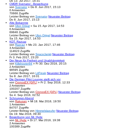
Do 13. Jul 2017, 14:31
CMDR Svenator - Bewerbung
von
Svenator
» Do 8. Jun 2017, 15:13
0
Antworten
70666
Zugriffe
Letzter Beitrag
von
Svenator
Neuester Beitrag
Do 8. Jun 2017, 15:13
Alte Bekannte
von
Ulon Origal
» Sa 15. Apr 2017, 14:53
0
Antworten
69846
Zugriffe
Letzter Beitrag
von
Ulon Origal
Neuester Beitrag
Sa 15. Apr 2017, 14:53
KDT. Razcaz
von
Razcaz
» Mo 23. Jan 2017, 17:46
3
Antworten
114623
Zugriffe
Letzter Beitrag
von
SpaceJamiri
Neuester Beitrag
Fr 3. Feb 2017, 23:20
Der Neue für Freiheit und Unabhängigkeit
von
Killshooter94
» Fr 30. Dez 2016, 20:15
2
Antworten
98595
Zugriffe
Letzter Beitrag
von
LitFreak
Neuester Beitrag
So 8. Jan 2017, 16:01
Die German Pilot Lounge stellt sich vor
von
CronosEX [GPL]
» Fr 2. Sep 2016, 12:33
2
Antworten
100207
Zugriffe
Letzter Beitrag
von
CronosEX [GPL]
Neuester Beitrag
So 4. Sep 2016, 02:52
Schnupper-Abend
von
Rakusan
» Mi 18. Mai 2016, 19:50
1
Antworten
84707
Zugriffe
Letzter Beitrag
von
Himmelslaeufer
Neuester Beitrag
Do 19. Mai 2016, 09:30
Bewerbung von Mr. Hyde
von
Mr. Hyde
» Di 17. Mai 2016, 19:38
2
Antworten
100389
Zugriffe