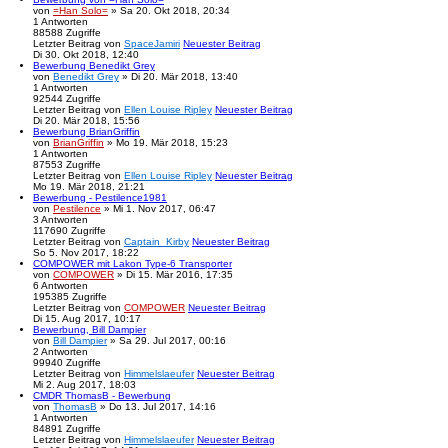
von
=Han Solo=
» Sa 20. Okt 2018, 20:34
1
Antworten
88588
Zugriffe
Letzter Beitrag
von
SpaceJamiri
Neuester Beitrag
Di 30. Okt 2018, 12:40
Bewerbung Benedikt Grey
von
Benedikt Grey
» Di 20. Mär 2018, 13:40
1
Antworten
92544
Zugriffe
Letzter Beitrag
von
Ellen Louise Ripley
Neuester Beitrag
Di 20. Mär 2018, 15:56
Bewerbung BrianGriffin
von
BrianGriffin
» Mo 19. Mär 2018, 15:23
1
Antworten
87553
Zugriffe
Letzter Beitrag
von
Ellen Louise Ripley
Neuester Beitrag
Mo 19. Mär 2018, 21:21
Bewerbung - Pestilence1981
von
Pestilence
» Mi 1. Nov 2017, 06:47
3
Antworten
117690
Zugriffe
Letzter Beitrag
von
Captain_Kirby
Neuester Beitrag
So 5. Nov 2017, 18:22
COMPOWER mit Lakon Type-6 Transporter
von
COMPOWER
» Di 15. Mär 2016, 17:35
6
Antworten
195385
Zugriffe
Letzter Beitrag
von
COMPOWER
Neuester Beitrag
Di 15. Aug 2017, 10:17
Bewerbung, Bill Dampier
von
Bill Dampier
» Sa 29. Jul 2017, 00:16
2
Antworten
99940
Zugriffe
Letzter Beitrag
von
Himmelslaeufer
Neuester Beitrag
Mi 2. Aug 2017, 18:03
CMDR ThomasB - Bewerbung
von
ThomasB
» Do 13. Jul 2017, 14:16
1
Antworten
84891
Zugriffe
Letzter Beitrag
von
Himmelslaeufer
Neuester Beitrag