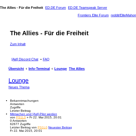
The Allies - Für die Freiheit
ED.DE Forum
ED.DE Teamspeak Server
Frontiers Elite Forum
reddit/EliteMahon
The Allies - Für die Freiheit
Zum Inhalt
[Aid] Discord Chat
FAQ
Übersicht
Info-Terminal
Lounge
The Allies
Lounge
Neues Thema
Bekanntmachungen
Antworten
Zugriffe
Letzter Beitrag
Mitmachen und [Aid]-Pilot werden
von
PS1L0
» Fr 22. Mai 2015, 20:01
0
Antworten
62677
Zugriffe
Letzter Beitrag
von
PS1L0
Neuester Beitrag
Fr 22. Mai 2015, 20:01