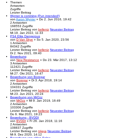
Themen
Antworten
Zugriffe
Letzter Beitrag
Wynter is comming (Pun intended!)
von
Aaron Wynter
» Do 2. Jun 2016, 19:42
2
Antworten
168553
Zugriffe
Letzter Beitrag
von
belleniz
Neuester Beitrag
Mi 19. Jan 2022, 11:33
PS4 Elite Dangerous
von
D Van Skye
» So 5. Jan 2020, 23:56
1
Antworten
84342
Zugriffe
Letzter Beitrag
von
belleniz
Neuester Beitrag
Di 2. Nov 2021, 09:40
Bewerbung
von
New Resistance
» Do 23. Mär 2017, 13:12
3
Antworten
112421
Zugriffe
Letzter Beitrag
von
belleniz
Neuester Beitrag
Mi 27. Okt 2021, 16:47
Bewerbung von Boregar
von
Boregar
» Di 3. Apr 2018, 19:14
2
Antworten
104331
Zugriffe
Letzter Beitrag
von
belleniz
Neuester Beitrag
Mi 23. Jun 2021, 20:24
Bewerbung von MrOzz
von
MrOzz
» Mi 9. Jan 2019, 16:49
2
Antworten
103306
Zugriffe
Letzter Beitrag
von
belleniz
Neuester Beitrag
Do 6. Mai 2021, 19:23
Bewerbung - BVDDI
von
BVDDI
» Fr 26. Jan 2018, 11:16
2
Antworten
108837
Zugriffe
Letzter Beitrag
von
trijaya
Neuester Beitrag
Mi 9. Dez 2020, 14:12
Bewerbung von =Han Solo=