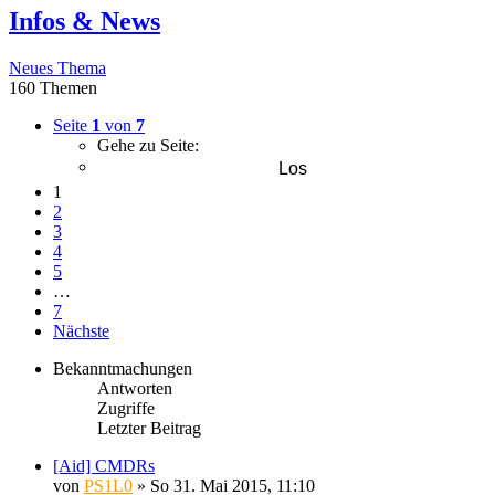
Infos & News
Neues Thema
160 Themen
Seite
1
von
7
Gehe zu Seite:
1
2
3
4
5
…
7
Nächste
Bekanntmachungen
Antworten
Zugriffe
Letzter Beitrag
[Aid] CMDRs
von
PS1L0
» So 31. Mai 2015, 11:10