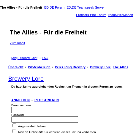
The Allies - Für die Freiheit
ED.DE Forum
ED.DE Teamspeak Server
Frontiers Elite Forum
reddit/EliteMahon
The Allies - Für die Freiheit
Zum Inhalt
[Aid] Discord Chat
FAQ
Übersicht
Pilotenbereich
Perez Ring Brewery
Brewery Lore
The Allies
Brewery Lore
Du hast keine ausreichenden Rechte, um Themen in diesem Forum zu lesen.
ANMELDEN
•
REGISTRIEREN
Benutzername:
Passwort:
Angemeldet bleiben
Meinen Online-Status während dieser Sitzung verbergen