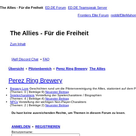
The Allies - Für die Freiheit
ED.DE Forum
ED.DE Teamspeak Server
Frontiers Elite Forum
reddit/EliteMahon
The Allies - Für die Freiheit
Zum Inhalt
[Aid] Discord Chat
FAQ
Übersicht
Pilotenbereich
Perez Ring Brewery
The Allies
Perez Ring Brewery
Brewery Lore
Geschichten rund um die Pilotenvereinigung the Allies, stationiert auf dem 
(
Themen:
0 |
Beiträge:
9)
Neuester Beitrag
Spielercharaktere
Vorstellung der Spielercharaktere / Biographien
(
Themen:
4 |
Beiträge:
4)
Neuester Beitrag
NPCs
Vorstellung der wichtigen Non-Player-Charakters
(
Themen:
2 |
Beiträge:
2)
Neuester Beitrag
Du hast keine ausreichenden Rechte, um Themen in diesem Forum zu lesen.
ANMELDEN
•
REGISTRIEREN
Benutzername: