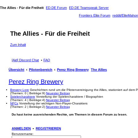
The Allies - Für die Freiheit
ED.DE Forum
ED.DE Teamspeak Server
Frontiers Elite Forum
reddit/EliteMahon
The Allies - Für die Freiheit
Zum Inhalt
[Aid] Discord Chat
FAQ
Übersicht
Pilotenbereich
Perez Ring Brewery
The Allies
Perez Ring Brewery
Brewery Lore
Geschichten rund um die Pilotenvereinigung the Allies, stationiert auf dem 
(
Themen:
0 |
Beiträge:
9)
Neuester Beitrag
Spielercharaktere
Vorstellung der Spielercharaktere / Biographien
(
Themen:
4 |
Beiträge:
4)
Neuester Beitrag
NPCs
Vorstellung der wichtigen Non-Player-Charakters
(
Themen:
2 |
Beiträge:
2)
Neuester Beitrag
Du hast keine ausreichenden Rechte, um Themen in diesem Forum zu lesen.
ANMELDEN
•
REGISTRIEREN
Benutzername: