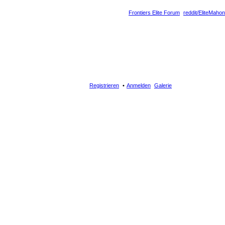
Frontiers Elite Forum
reddit/EliteMahon
Registrieren
Anmelden
Galerie