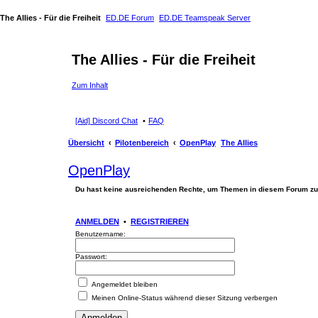
The Allies - Für die Freiheit
ED.DE Forum
ED.DE Teamspeak Server
The Allies - Für die Freiheit
Zum Inhalt
[Aid] Discord Chat
FAQ
Übersicht
Pilotenbereich
OpenPlay
The Allies
OpenPlay
Du hast keine ausreichenden Rechte, um Themen in diesem Forum zu
ANMELDEN
•
REGISTRIEREN
Benutzername:
Passwort:
Angemeldet bleiben
Meinen Online-Status während dieser Sitzung verbergen