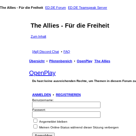
The Allies - Für die Freiheit
ED.DE Forum
ED.DE Teamspeak Server
The Allies - Für die Freiheit
Zum Inhalt
[Aid] Discord Chat
FAQ
Übersicht
Pilotenbereich
OpenPlay
The Allies
OpenPlay
Du hast keine ausreichenden Rechte, um Themen in diesem Forum zu
ANMELDEN
•
REGISTRIEREN
Benutzername:
Passwort:
Angemeldet bleiben
Meinen Online-Status während dieser Sitzung verbergen