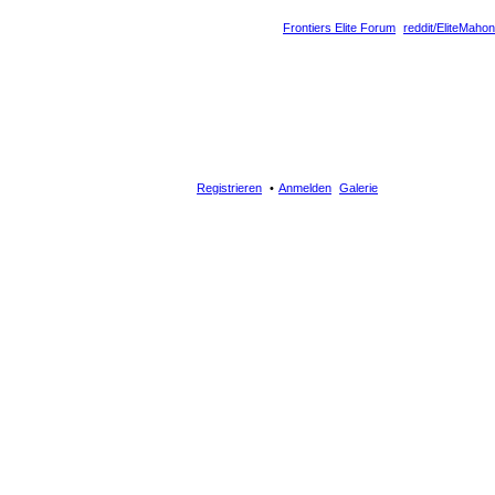
Frontiers Elite Forum
reddit/EliteMahon
Registrieren
Anmelden
Galerie