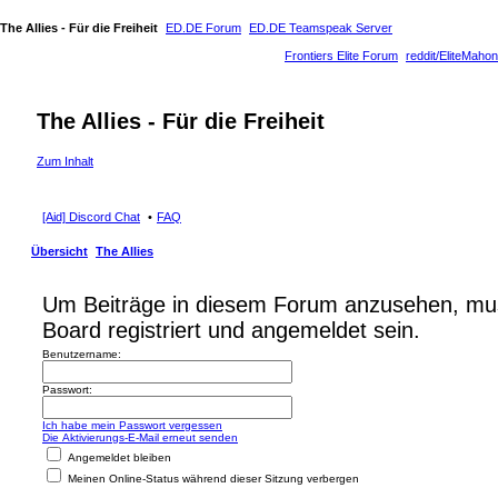
The Allies - Für die Freiheit
ED.DE Forum
ED.DE Teamspeak Server
Frontiers Elite Forum
reddit/EliteMahon
The Allies - Für die Freiheit
Zum Inhalt
[Aid] Discord Chat
FAQ
Übersicht
The Allies
Um Beiträge in diesem Forum anzusehen, mu
Board registriert und angemeldet sein.
Benutzername:
Passwort:
Ich habe mein Passwort vergessen
Die Aktivierungs-E-Mail erneut senden
Angemeldet bleiben
Meinen Online-Status während dieser Sitzung verbergen