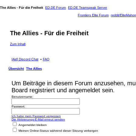
The Allies - Für die Freiheit
ED.DE Forum
ED.DE Teamspeak Server
Frontiers Elite Forum
reddit/EliteMahon
The Allies - Für die Freiheit
Zum Inhalt
[Aid] Discord Chat
FAQ
Übersicht
The Allies
Um Beiträge in diesem Forum anzusehen, mu
Board registriert und angemeldet sein.
Benutzername:
Passwort:
Ich habe mein Passwort vergessen
Die Aktivierungs-E-Mail erneut senden
Angemeldet bleiben
Meinen Online-Status während dieser Sitzung verbergen