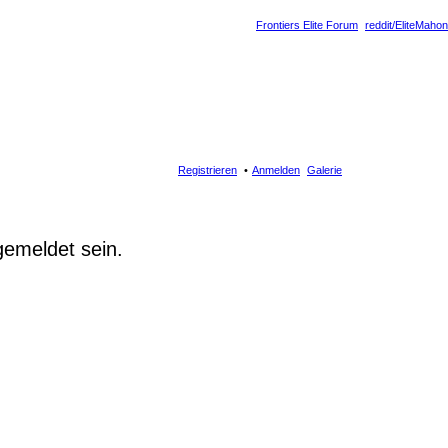
Frontiers Elite Forum
reddit/EliteMahon
Registrieren
Anmelden
Galerie
gemeldet sein.