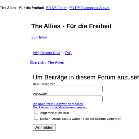
The Allies - Für die Freiheit
ED.DE Forum
ED.DE Teamspeak Server
The Allies - Für die Freiheit
Zum Inhalt
[Aid] Discord Chat
FAQ
Übersicht
The Allies
Um Beiträge in diesem Forum anzusehe
Benutzername:
Passwort:
Ich habe mein Passwort vergessen
Die Aktivierungs-E-Mail erneut senden
Angemeldet bleiben
Meinen Online-Status während dieser Sitzung verbergen