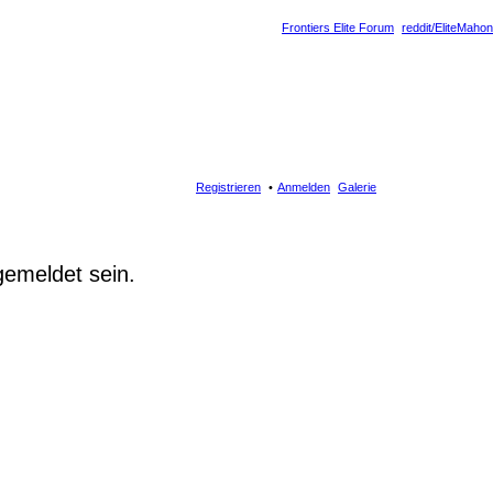
Frontiers Elite Forum
reddit/EliteMahon
Registrieren
Anmelden
Galerie
gemeldet sein.