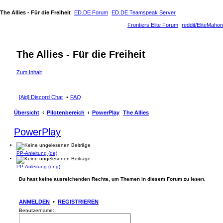
The Allies - Für die Freiheit
ED.DE Forum
ED.DE Teamspeak Server
Frontiers Elite Forum
reddit/EliteMahon
The Allies - Für die Freiheit
Zum Inhalt
[Aid] Discord Chat
FAQ
Übersicht
Pilotenbereich
PowerPlay
The Allies
PowerPlay
PP-Anleitung (de)
PP-Anleitung (eng)
Du hast keine ausreichenden Rechte, um Themen in diesem Forum zu lesen.
ANMELDEN
•
REGISTRIEREN
Benutzername: