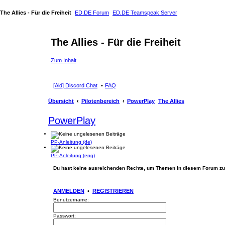
The Allies - Für die Freiheit
ED.DE Forum
ED.DE Teamspeak Server
The Allies - Für die Freiheit
Zum Inhalt
[Aid] Discord Chat
FAQ
Übersicht
Pilotenbereich
PowerPlay
The Allies
PowerPlay
PP-Anleitung (de)
PP-Anleitung (eng)
Du hast keine ausreichenden Rechte, um Themen in diesem Forum zu
ANMELDEN
•
REGISTRIEREN
Benutzername:
Passwort: