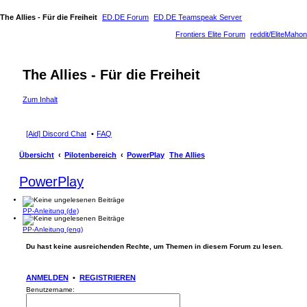
The Allies - Für die Freiheit
ED.DE Forum
ED.DE Teamspeak Server
Frontiers Elite Forum
reddit/EliteMahon
The Allies - Für die Freiheit
Zum Inhalt
[Aid] Discord Chat
FAQ
Übersicht
Pilotenbereich
PowerPlay
The Allies
PowerPlay
PP-Anleitung (de)
PP-Anleitung (eng)
Du hast keine ausreichenden Rechte, um Themen in diesem Forum zu lesen.
ANMELDEN
•
REGISTRIEREN
Benutzername: