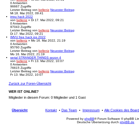
0
Antworten
96667
Zugriffe
Letzter Beitrag
von
belleniz
Neuester Beitrag
Mi 18. Mai 2022, 09:41
imvu hack 2022
von
belleniz
» Di 17. Mai 2022, 09:21
0
Antworten
97043
Zugriffe
Letzter Beitrag
von
belleniz
Neuester Beitrag
Di 17. Mai 2022, 09:21
IMVU free hack ios 2022
von
belleniz
» Mo 16. Mai 2022, 21:19
0
Antworten
95760
Zugriffe
Letzter Beitrag
von
belleniz
Neuester Beitrag
Mo 16. Mai 2022, 21:19
serial STRANGER THINGS sezon 4
von
belleniz
» Fr 13. Mai 2022, 10:07
0
Antworten
76615
Zugriffe
Letzter Beitrag
von
belleniz
Neuester Beitrag
Fr 13. Mai 2022, 10:07
Zurück zur Foren-Übersicht
WER IST ONLINE?
Mitglieder in diesem Forum: 0 Mitglieder und 1 Gast
Übersicht
Kontakt
Das Team
Impressum
Alle Cookies des Boar
Powered by
phpBB
® Forum Software © phpBB Lim
Deutsche Übersetzung durch
phpBB.de