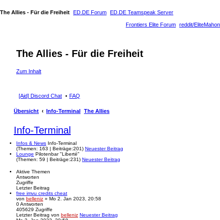
The Allies - Für die Freiheit
ED.DE Forum
ED.DE Teamspeak Server
Frontiers Elite Forum
reddit/EliteMahon
The Allies - Für die Freiheit
Zum Inhalt
[Aid] Discord Chat
FAQ
Übersicht
Info-Terminal
The Allies
Info-Terminal
Infos & News
Info-Terminal
(
Themen:
163 |
Beiträge:
201)
Neuester Beitrag
Lounge
Pilotenbar "Liberté"
(
Themen:
59 |
Beiträge:
231)
Neuester Beitrag
Aktive Themen
Antworten
Zugriffe
Letzter Beitrag
free imvu credits cheat
von
belleniz
» Mo 2. Jan 2023, 20:58
0
Antworten
405629
Zugriffe
Letzter Beitrag
von
belleniz
Neuester Beitrag