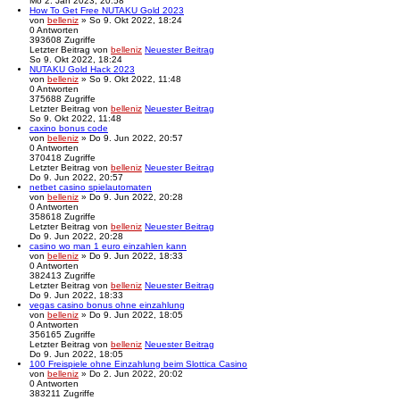
Mo 2. Jan 2023, 20:58
How To Get Free NUTAKU Gold 2023
von
belleniz
» So 9. Okt 2022, 18:24
0
Antworten
393608
Zugriffe
Letzter Beitrag
von
belleniz
Neuester Beitrag
So 9. Okt 2022, 18:24
NUTAKU Gold Hack 2023
von
belleniz
» So 9. Okt 2022, 11:48
0
Antworten
375688
Zugriffe
Letzter Beitrag
von
belleniz
Neuester Beitrag
So 9. Okt 2022, 11:48
caxino bonus code
von
belleniz
» Do 9. Jun 2022, 20:57
0
Antworten
370418
Zugriffe
Letzter Beitrag
von
belleniz
Neuester Beitrag
Do 9. Jun 2022, 20:57
netbet casino spielautomaten
von
belleniz
» Do 9. Jun 2022, 20:28
0
Antworten
358618
Zugriffe
Letzter Beitrag
von
belleniz
Neuester Beitrag
Do 9. Jun 2022, 20:28
casino wo man 1 euro einzahlen kann
von
belleniz
» Do 9. Jun 2022, 18:33
0
Antworten
382413
Zugriffe
Letzter Beitrag
von
belleniz
Neuester Beitrag
Do 9. Jun 2022, 18:33
vegas casino bonus ohne einzahlung
von
belleniz
» Do 9. Jun 2022, 18:05
0
Antworten
356165
Zugriffe
Letzter Beitrag
von
belleniz
Neuester Beitrag
Do 9. Jun 2022, 18:05
100 Freispiele ohne Einzahlung beim Slottica Casino
von
belleniz
» Do 2. Jun 2022, 20:02
0
Antworten
383211
Zugriffe