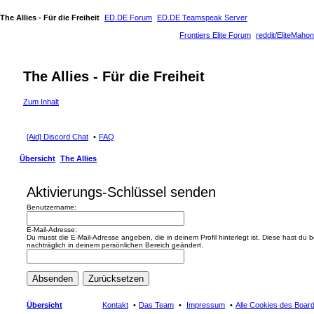
The Allies - Für die Freiheit
ED.DE Forum
ED.DE Teamspeak Server
Frontiers Elite Forum
reddit/EliteMahon
The Allies - Für die Freiheit
Zum Inhalt
[Aid] Discord Chat
FAQ
Übersicht
The Allies
Aktivierungs-Schlüssel senden
Benutzername:
E-Mail-Adresse:
Du musst die E-Mail-Adresse angeben, die in deinem Profil hinterlegt ist. Diese hast du
nachträglich in deinem persönlichen Bereich geändert.
Übersicht
Kontakt
Das Team
Impressum
Alle Cookies des Boar