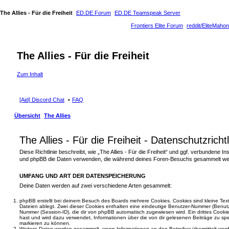
The Allies - Für die Freiheit
ED.DE Forum
ED.DE Teamspeak Server
Frontiers Elite Forum
reddit/EliteMahon
The Allies - Für die Freiheit
Zum Inhalt
[Aid] Discord Chat
FAQ
Übersicht
The Allies
The Allies - Für die Freiheit - Datenschutzrichtl
Diese Richtlinie beschreibt, wie „The Allies - Für die Freiheit“ und ggf. verbundene I
und phpBB die Daten verwenden, die während deines Foren-Besuchs gesammelt we
UMFANG UND ART DER DATENSPEICHERUNG
Deine Daten werden auf zwei verschiedene Arten gesammelt:
phpBB erstellt bei deinem Besuch des Boards mehrere Cookies. Cookies sind kleine Text
Dateien ablegt. Zwei dieser Cookies enthalten eine eindeutige Benutzer-Nummer (Benut
Nummer (Session-ID), die dir von phpBB automatisch zugewiesen wird. Ein drittes Cookie
hast und wird dazu verwendet, Informationen über die von dir gelesenen Beiträge zu sp
markieren zu können.
Weitere Daten werden gesammelt, wenn Informationen an den Betreiber übermittelt werd