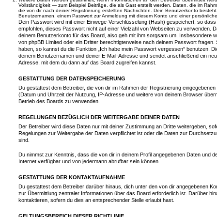
Vollständigkeit — zum Beispiel Beiträge, die als Gast erstellt werden, Daten, die im Rah
die von dir nach deiner Registrierung erstellten Nachrichten. Dein Benutzerkonto beste
Benutzernamen, einem Passwort zur Anmeldung mit diesem Konto und einer persönlichen
Dein Passwort wird mit einer Einwege-Verschlüsselung (Hash) gespeichert, so dass e
empfohlen, dieses Passwort nicht auf einer Vielzahl von Webseiten zu verwenden. D
deinem Benutzerkonto für das Board, also geh mit ihm sorgsam um. Insbesondere wird
von phpBB Limited oder ein Dritter berechtigterweise nach deinem Passwort fragen. 
haben, so kannst du die Funktion „Ich habe mein Passwort vergessen“ benutzen. Di
deinem Benutzernamen und deiner E-Mail-Adresse und sendet anschließend ein neu
Adresse, mit dem du dann auf das Board zugreifen kannst.
GESTATTUNG DER DATENSPEICHERUNG
Du gestattest dem Betreiber, die von dir im Rahmen der Registrierung eingegebenen
(Datum und Uhrzeit der Nutzung, IP-Adresse und weitere von deinem Browser übermi
Betrieb des Boards zu verwenden.
REGELUNGEN BEZÜGLICH DER WEITERGABE DEINER DATEN
Der Betreiber wird diese Daten nur mit deiner Zustimmung an Dritte weitergeben, sof
Regelungen zur Weitergabe der Daten verpflichtet ist oder die Daten zur Durchsetzun
sind.
Du nimmst zur Kenntnis, dass die von dir in deinem Profil angegebenen Daten und dei
Internet verfügbar und von jedermann abrufbar sein können.
GESTATTUNG DER KONTAKTAUFNAHME
Du gestattest dem Betreiber darüber hinaus, dich unter den von dir angegebenen Kon
zur Übermittlung zentraler Informationen über das Board erforderlich ist. Darüber h
kontaktieren, sofern du dies an entsprechender Stelle erlaubt hast.
GELTUNGSBEREICH DIESER RICHTLINIE