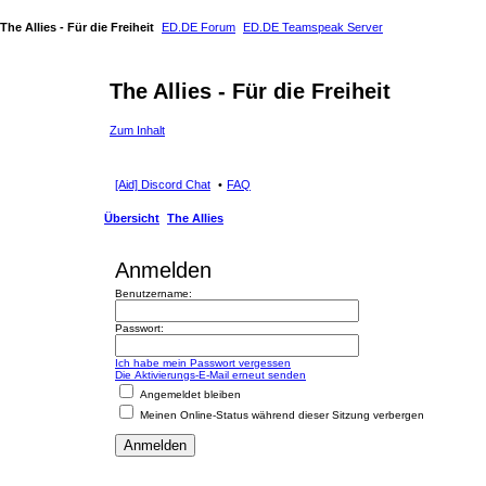
The Allies - Für die Freiheit
ED.DE Forum
ED.DE Teamspeak Server
The Allies - Für die Freiheit
Zum Inhalt
[Aid] Discord Chat
FAQ
Übersicht
The Allies
Anmelden
Benutzername:
Passwort:
Ich habe mein Passwort vergessen
Die Aktivierungs-E-Mail erneut senden
Angemeldet bleiben
Meinen Online-Status während dieser Sitzung verbergen