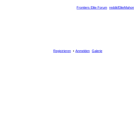
Frontiers Elite Forum
reddit/EliteMahon
Registrieren
Anmelden
Galerie