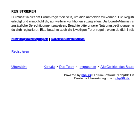
REGISTRIEREN
Du musst in diesem Forum registriert sein, um dich anmelden zu können. Die Registr
erledigt und ermöglicht dir, auf weitere Funktionen zuzugreifen. Die Board-Administra
zusätzliche Berechtigungen zuweisen. Beachte bitte unsere Nutzungsbedingungen 
du dich registrierst. Bitte beachte auch die jeweiligen Forenregeln, wenn du dich in
Nutzungsbedingungen
|
Datenschutzrichtlinie
Registrieren
Übersicht
Kontakt
Das Team
Impressum
Alle Cookies des Boar
Powered by
phpBB
® Forum Software © phpBB Lim
Deutsche Übersetzung durch
phpBB.de