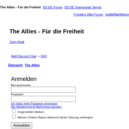
The Allies - Für die Freiheit
ED.DE Forum
ED.DE Teamspeak Server
Frontiers Elite Forum
reddit/EliteMahon
The Allies - Für die Freiheit
Zum Inhalt
[Aid] Discord Chat
FAQ
Übersicht
The Allies
Anmelden
Benutzername:
Passwort:
Ich habe mein Passwort vergessen
Die Aktivierungs-E-Mail erneut senden
Angemeldet bleiben
Meinen Online-Status während dieser Sitzung verbergen