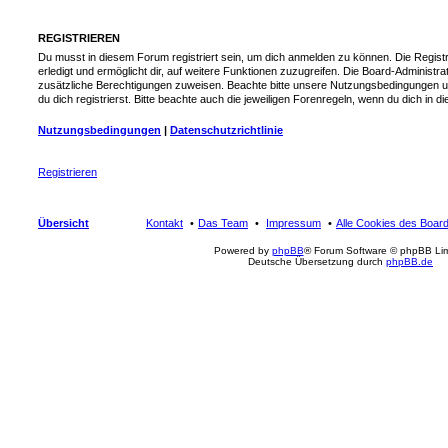
REGISTRIEREN
Du musst in diesem Forum registriert sein, um dich anmelden zu können. Die Registr
erledigt und ermöglicht dir, auf weitere Funktionen zuzugreifen. Die Board-Administra
zusätzliche Berechtigungen zuweisen. Beachte bitte unsere Nutzungsbedingungen 
du dich registrierst. Bitte beachte auch die jeweiligen Forenregeln, wenn du dich in
Nutzungsbedingungen
|
Datenschutzrichtlinie
Registrieren
Übersicht
Kontakt
Das Team
Impressum
Alle Cookies des Boar
Powered by
phpBB
® Forum Software © phpBB Lim
Deutsche Übersetzung durch
phpBB.de