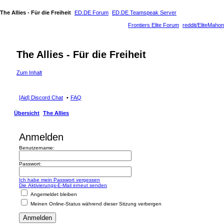
The Allies - Für die Freiheit
ED.DE Forum
ED.DE Teamspeak Server
Frontiers Elite Forum
reddit/EliteMahon
The Allies - Für die Freiheit
Zum Inhalt
[Aid] Discord Chat
FAQ
Übersicht
The Allies
Anmelden
Benutzername:
Passwort:
Ich habe mein Passwort vergessen
Die Aktivierungs-E-Mail erneut senden
Angemeldet bleiben
Meinen Online-Status während dieser Sitzung verbergen