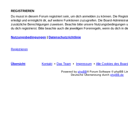
REGISTRIEREN
Du musst in diesem Forum registriert sein, um dich anmelden zu können. Die Registr
erledigt und ermöglicht dir, auf weitere Funktionen zuzugreifen. Die Board-Administra
zusätzliche Berechtigungen zuweisen. Beachte bitte unsere Nutzungsbedingungen 
du dich registrierst. Bitte beachte auch die jeweiligen Forenregeln, wenn du dich in
Nutzungsbedingungen
|
Datenschutzrichtlinie
Registrieren
Übersicht
Kontakt
Das Team
Impressum
Alle Cookies des Boar
Powered by
phpBB
® Forum Software © phpBB Lim
Deutsche Übersetzung durch
phpBB.de