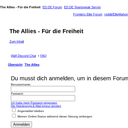
The Allies - Für die Freiheit
ED.DE Forum
ED.DE Teamspeak Server
Frontiers Elite Forum
reddit/EliteMahon
The Allies - Für die Freiheit
Zum Inhalt
[Aid] Discord Chat
FAQ
Übersicht
The Allies
Du musst dich anmelden, um in diesem Forum 
Benutzername:
Passwort:
Ich habe mein Passwort vergessen
Die Aktivierungs-E-Mail erneut senden
Angemeldet bleiben
Meinen Online-Status während dieser Sitzung verbergen