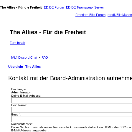
The Allies - Für die Freiheit
ED.DE Forum
ED.DE Teamspeak Server
Frontiers Elite Forum
reddit/EliteMahon
The Allies - Für die Freiheit
Zum Inhalt
[Aid] Discord Chat
FAQ
Übersicht
The Allies
Kontakt mit der Board-Administration aufnehm
Empfänger:
Administrator
Deine E-Mail-Adresse:
Dein Name:
Betreff:
Nachrichtentext:
Diese Nachricht wird als reiner Text verschickt, verwende daher kein HTML oder BBCode. 
E-Mail-Adresse angegeben.