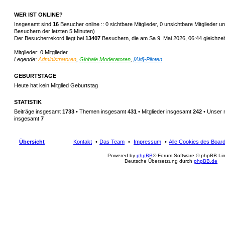
WER IST ONLINE?
Insgesamt sind
16
Besucher online :: 0 sichtbare Mitglieder, 0 unsichtbare Mitglieder 
Besuchern der letzten 5 Minuten)
Der Besucherrekord liegt bei
13407
Besuchern, die am Sa 9. Mai 2026, 06:44 gleichzeit
Mitglieder: 0 Mitglieder
Legende:
Administratoren
,
Globale Moderatoren
,
[Aid]-Piloten
GEBURTSTAGE
Heute hat kein Mitglied Geburtstag
STATISTIK
Beiträge insgesamt
1733
• Themen insgesamt
431
• Mitglieder insgesamt
242
• Unser 
insgesamt
7
Übersicht
Kontakt
Das Team
Impressum
Alle Cookies des Boar
Powered by
phpBB
® Forum Software © phpBB Lim
Deutsche Übersetzung durch
phpBB.de