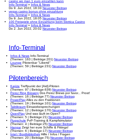
casino wo man 1 euro einzahlen kann
Info-Terminal
»
Infos & News
Do 9. Jun 2022, 18:33
Neuester Beitrag
vegas casino bonus ohne einzahlung
Info-Terminal
»
Infos & News
Do 9. Jun 2022, 18:05
Neuester Beitrag
100 Freispiele ohne Einzahlung beim Slottica Casino
Info-Terminal
»
Infos & News
Do 2. Jun 2022, 20:02
Neuester Beitrag
Info-Terminal
Infos & News
Info-Terminal
(
Themen:
163 |
Beiträge:
201)
Neuester Beitrag
Lounge
Pilotenbar "Liberté"
(
Themen:
59 |
Beiträge:
231)
Neuester Beitrag
Pilotenbereich
Kajüte
Treffpunkt der [Aid]-Piloten
(
Themen:
97 |
Beiträge:
639)
Neuester Beitrag
Perez Ring Brewery
Dos Perez Brews por favor... Prost!
(
Themen:
16 |
Beiträge:
77)
Neuester Beitrag
PowerPlay
Alles zu den Fraktionen
(
Themen:
19 |
Beiträge:
101)
Neuester Beitrag
Taktikraum
Einsatzbesprechungen
(
Themen:
12 |
Beiträge:
170)
Neuester Beitrag
OpenPlay
Und was läuft im Open?
(
Themen:
5 |
Beiträge:
21)
Neuester Beitrag
Flugschule
PvP-Training & Kampfsimulator
(
Themen:
4 |
Beiträge:
25)
Neuester Beitrag
Hangar
Zeigt her eure Schiffe & Fittings!
(
Themen:
6 |
Beiträge:
17)
Neuester Beitrag
Intel / Bordbibliothek
Hilfe / Infos / Fragen
(
Themen:
20 |
Beiträge:
75)
Neuester Beitrag