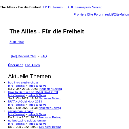
The Allies - Für die Freiheit
ED.DE Forum
ED.DE Teamspeak Server
Frontiers Elite Forum
reddit/EliteMahon
The Allies - Für die Freiheit
Zum Inhalt
[Aid] Discord Chat
FAQ
Übersicht
The Allies
Aktuelle Themen
free imvu credits cheat
Info-Terminal
»
Infos & News
Mo 2. Jan 2023, 20:58
Neuester Beitrag
How To Get Free NUTAKU Gold 2023
Info-Terminal
»
Infos & News
So 9. Okt 2022, 18:24
Neuester Beitrag
NUTAKU Gold Hack 2023
Info-Terminal
»
Infos & News
So 9. Okt 2022, 11:48
Neuester Beitrag
caxino bonus code
Info-Terminal
»
Infos & News
Do 9. Jun 2022, 20:57
Neuester Beitrag
netbet casino spielautomaten
Info-Terminal
»
Infos & News
Do 9. Jun 2022, 20:28
Neuester Beitrag