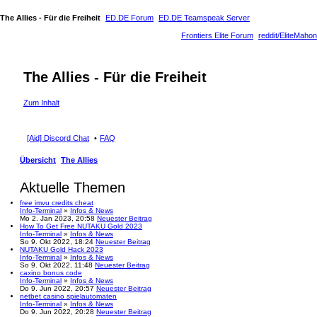
The Allies - Für die Freiheit
ED.DE Forum
ED.DE Teamspeak Server
Frontiers Elite Forum
reddit/EliteMahon
The Allies - Für die Freiheit
Zum Inhalt
[Aid] Discord Chat
FAQ
Übersicht
The Allies
Aktuelle Themen
free imvu credits cheat
Info-Terminal
»
Infos & News
Mo 2. Jan 2023, 20:58
Neuester Beitrag
How To Get Free NUTAKU Gold 2023
Info-Terminal
»
Infos & News
So 9. Okt 2022, 18:24
Neuester Beitrag
NUTAKU Gold Hack 2023
Info-Terminal
»
Infos & News
So 9. Okt 2022, 11:48
Neuester Beitrag
caxino bonus code
Info-Terminal
»
Infos & News
Do 9. Jun 2022, 20:57
Neuester Beitrag
netbet casino spielautomaten
Info-Terminal
»
Infos & News
Do 9. Jun 2022, 20:28
Neuester Beitrag