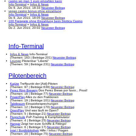
casino wo man 1 euro einzahlen kann
Info-Terminal
»
Infos & News
Do 9. Jun 2022, 18:33
Neuester Beitrag
vegas casino bonus ohne einzahlung
Info-Terminal
»
Infos & News
Do 9. Jun 2022, 18:05
Neuester Beitrag
100 Freispiele ohne Einzahlung beim Slottica Casino
Info-Terminal
»
Infos & News
Do 2. Jun 2022, 20:02
Neuester Beitrag
Info-Terminal
Infos & News
Info-Terminal
(
Themen:
163 |
Beiträge:
201)
Neuester Beitrag
Lounge
Pilotenbar "Liberté"
(
Themen:
59 |
Beiträge:
231)
Neuester Beitrag
Pilotenbereich
Kajüte
Treffpunkt der [Aid]-Piloten
(
Themen:
97 |
Beiträge:
639)
Neuester Beitrag
Perez Ring Brewery
Dos Perez Brews por favor... Prost!
(
Themen:
16 |
Beiträge:
77)
Neuester Beitrag
PowerPlay
Alles zu den Fraktionen
(
Themen:
19 |
Beiträge:
101)
Neuester Beitrag
Taktikraum
Einsatzbesprechungen
(
Themen:
12 |
Beiträge:
170)
Neuester Beitrag
OpenPlay
Und was läuft im Open?
(
Themen:
5 |
Beiträge:
21)
Neuester Beitrag
Flugschule
PvP-Training & Kampfsimulator
(
Themen:
4 |
Beiträge:
25)
Neuester Beitrag
Hangar
Zeigt her eure Schiffe & Fittings!
(
Themen:
6 |
Beiträge:
17)
Neuester Beitrag
Intel / Bordbibliothek
Hilfe / Infos / Fragen
(
Themen:
20 |
Beiträge:
75)
Neuester Beitrag