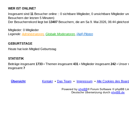
WER IST ONLINE?
Insgesamt sind
11
Besucher online :: 0 sichtbare Mitglieder, 0 unsichtbare Mitglieder 
Besuchern der letzten 5 Minuten)
Der Besucherrekord liegt bei
13407
Besuchern, die am Sa 9. Mai 2026, 06:44 gleichzeit
Mitglieder: 0 Mitglieder
Legende:
Administratoren
,
Globale Moderatoren
,
[Aid]-Piloten
GEBURTSTAGE
Heute hat kein Mitglied Geburtstag
STATISTIK
Beiträge insgesamt
1733
• Themen insgesamt
431
• Mitglieder insgesamt
242
• Unser 
insgesamt
7
Übersicht
Kontakt
Das Team
Impressum
Alle Cookies des Boar
Powered by
phpBB
® Forum Software © phpBB Lim
Deutsche Übersetzung durch
phpBB.de