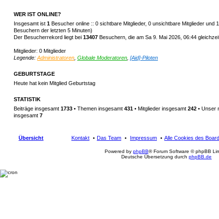
WER IST ONLINE?
Insgesamt ist
1
Besucher online :: 0 sichtbare Mitglieder, 0 unsichtbare Mitglieder und
Besuchern der letzten 5 Minuten)
Der Besucherrekord liegt bei
13407
Besuchern, die am Sa 9. Mai 2026, 06:44 gleichzeit
Mitglieder: 0 Mitglieder
Legende:
Administratoren
,
Globale Moderatoren
,
[Aid]-Piloten
GEBURTSTAGE
Heute hat kein Mitglied Geburtstag
STATISTIK
Beiträge insgesamt
1733
• Themen insgesamt
431
• Mitglieder insgesamt
242
• Unser 
insgesamt
7
Übersicht
Kontakt
Das Team
Impressum
Alle Cookies des Boar
Powered by
phpBB
® Forum Software © phpBB Lim
Deutsche Übersetzung durch
phpBB.de