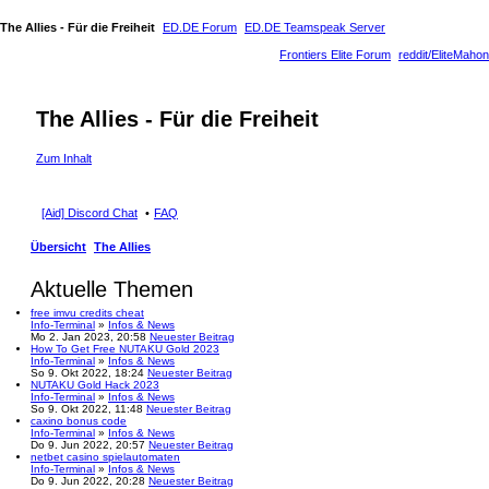
The Allies - Für die Freiheit
ED.DE Forum
ED.DE Teamspeak Server
Frontiers Elite Forum
reddit/EliteMahon
The Allies - Für die Freiheit
Zum Inhalt
[Aid] Discord Chat
FAQ
Übersicht
The Allies
Aktuelle Themen
free imvu credits cheat
Info-Terminal
»
Infos & News
Mo 2. Jan 2023, 20:58
Neuester Beitrag
How To Get Free NUTAKU Gold 2023
Info-Terminal
»
Infos & News
So 9. Okt 2022, 18:24
Neuester Beitrag
NUTAKU Gold Hack 2023
Info-Terminal
»
Infos & News
So 9. Okt 2022, 11:48
Neuester Beitrag
caxino bonus code
Info-Terminal
»
Infos & News
Do 9. Jun 2022, 20:57
Neuester Beitrag
netbet casino spielautomaten
Info-Terminal
»
Infos & News
Do 9. Jun 2022, 20:28
Neuester Beitrag