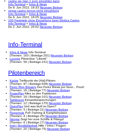
casino wo man 1 euro einzahlen kann
Info-Terminal
»
Infos & News
Do 9. Jun 2022, 18:33
Neuester Beitrag
vegas casino bonus ohne einzahlung
Info-Terminal
»
Infos & News
Do 9. Jun 2022, 18:05
Neuester Beitrag
100 Freispiele ohne Einzahlung beim Slottica Casino
Info-Terminal
»
Infos & News
Do 2. Jun 2022, 20:02
Neuester Beitrag
Info-Terminal
Infos & News
Info-Terminal
(
Themen:
163 |
Beiträge:
201)
Neuester Beitrag
Lounge
Pilotenbar "Liberté"
(
Themen:
59 |
Beiträge:
231)
Neuester Beitrag
Pilotenbereich
Kajüte
Treffpunkt der [Aid]-Piloten
(
Themen:
97 |
Beiträge:
639)
Neuester Beitrag
Perez Ring Brewery
Dos Perez Brews por favor... Prost!
(
Themen:
16 |
Beiträge:
77)
Neuester Beitrag
PowerPlay
Alles zu den Fraktionen
(
Themen:
19 |
Beiträge:
101)
Neuester Beitrag
Taktikraum
Einsatzbesprechungen
(
Themen:
12 |
Beiträge:
170)
Neuester Beitrag
OpenPlay
Und was läuft im Open?
(
Themen:
5 |
Beiträge:
21)
Neuester Beitrag
Flugschule
PvP-Training & Kampfsimulator
(
Themen:
4 |
Beiträge:
25)
Neuester Beitrag
Hangar
Zeigt her eure Schiffe & Fittings!
(
Themen:
6 |
Beiträge:
17)
Neuester Beitrag
Intel / Bordbibliothek
Hilfe / Infos / Fragen
(
Themen:
20 |
Beiträge:
75)
Neuester Beitrag