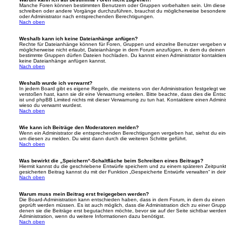
Manche Foren können bestimmten Benutzern oder Gruppen vorbehalten sein. Um diese e
schreiben oder andere Vorgänge durchzuführen, brauchst du möglicherweise besondere
oder Administrator nach entsprechenden Berechtigungen.
Nach oben
Weshalb kann ich keine Dateianhänge anfügen?
Rechte für Dateianhänge können für Foren, Gruppen und einzelne Benutzer vergeben we
möglicherweise nicht erlaubt, Dateianhänge in dem Forum anzufügen, in dem du deinen 
bestimmte Gruppen dürfen Dateien hochladen. Du kannst einen Administrator kontaktieren, 
keine Dateianhänge anfügen kannst.
Nach oben
Weshalb wurde ich verwarnt?
In jedem Board gibt es eigene Regeln, die meistens von der Administration festgelegt 
verstoßen hast, kann sie dir eine Verwarnung erteilen. Bitte beachte, dass dies die Ent
ist und phpBB Limited nichts mit dieser Verwarnung zu tun hat. Kontaktiere einen Administr
wieso du verwarnt wurdest.
Nach oben
Wie kann ich Beiträge den Moderatoren melden?
Wenn ein Administrator die entsprechenden Berechtigungen vergeben hat, siehst du eine
um diesen zu melden. Du wirst dann durch die weiteren Schritte geführt.
Nach oben
Was bewirkt die „Speichern“-Schaltfläche beim Schreiben eines Beitrags?
Hiermit kannst du die geschriebene Entwürfe speichern und zu einem späteren Zeitpunk
gesicherten Beitrag kannst du mit der Funktion „Gespeicherte Entwürfe verwalten“ in de
Nach oben
Warum muss mein Beitrag erst freigegeben werden?
Die Board-Administration kann entschieden haben, dass in dem Forum, in dem du einen Bei
geprüft werden müssen. Es ist auch möglich, dass die Administration dich zu einer Grup
denen sie die Beiträge erst begutachten möchte, bevor sie auf der Seite sichtbar werden.
Administration, wenn du weitere Informationen dazu benötigst.
Nach oben