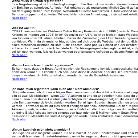
Wozu muss ich mich registrieren?
Eine Registrierung ist nicht unbedingt zwingend. Die Board-Administration dieses Forums 
um Beiträge zu schreiben. Auf jeden Fall erhältst du als registriertes Mitglied Zugriff auf
zur Verfügung stehen: zum Beispiel Avatarbilder, Private Nachrichten, E-Mail-Versand an an
Benutzergruppen und so weiter. Wir empfehlen dir eine Anmeldung, da sie schnell erledigt i
Nach oben
Was ist COPPA?
COPPA, ausgeschrieben Children’s Online Privacy Protection Act of 1998 (deutsch: Ges
Kindern im Internet von 1998) ist ein Gesetz in den USA, welches festlegt, dass Website
von Kindern unter 13 Jahren erheben, hierzu die Zustimmung der Eltern beziehungswei
benötigen. Wenn du dir unsicher bist, ob dies auf dich oder die Website, auf der du dich zu
einen rechtlichen Beistand zu Rate. Bitte beachte, dass phpBB Limited und der Besitze
anbieten kann und nicht die Anlaufstelle für Rechtsangelegenheiten jeglicher Art ist; au
soll ich mich wenden, falls es Beschwerden oder juristische Anfragen zu diesem Forum g
Nach oben
Warum kann ich mich nicht registrieren?
Es kann sein, dass die Board-Administration die Registrierung komplett ausgeschaltet h
anmelden können. Es könnte auch sein, dass deine IP-Adresse oder der Benutzername, m
gesperrt wurden. Um Hilfe zu erhalten, wende dich an die Board-Administration.
Nach oben
Ich habe mich registriert, kann mich aber nicht anmelden!
Überprüfe zuerst, ob du den richtigen Benutzernamen und das richtige Passwort einge
gibt es zwei Möglichkeiten. Wenn
COPPA
aktiviert ist und du angegeben hast, dass du un
deiner Eltern oder deiner Erziehungsberechtigten den Anweisungen folgen, die du erhalte
dein Benutzerkonto vielleicht aktiviert werden. Bei einigen Boards müssen alle neu angem
werden – entweder musst du dies selbst erledigen oder ein Administrator. Bei der Registri
Aktivierung nötig ist oder nicht. Wenn du eine E-Mail erhalten hast, folge den dort ent
du deine E-Mail-Adresse korrekt eingegeben hast oder die E-Mail von einem Spam-Filter b
dass deine E-Mail-Adresse korrekt eingegeben wurde, dann kontaktiere einen Administrat
Nach oben
Warum kann ich mich nicht anmelden?
Dafür gibt es viele mögliche Gründe. Prüfe zunächst, ob dein Benutzername und dein Pass
wende dich an einen Board-Administrator, um sicherzugehen, dass du nicht gesperrt wurde