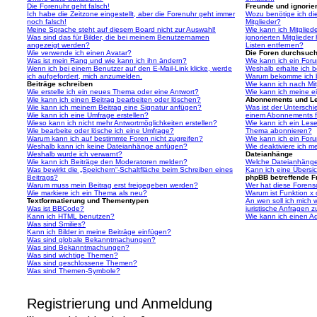
Die Forenuhr geht falsch!
Freunde und ignorier
Ich habe die Zeitzone eingestellt, aber die Forenuhr geht immer
Wozu benötige ich die
noch falsch!
Mitglieder?
Meine Sprache steht auf diesem Board nicht zur Auswahl!
Wie kann ich Mitgliede
Was sind das für Bilder, die bei meinem Benutzernamen
ignorierten Mitgliede
angezeigt werden?
Listen entfernen?
Wie verwende ich einen Avatar?
Die Foren durchsuc
Was ist mein Rang und wie kann ich ihn ändern?
Wie kann ich ein For
Wenn ich bei einem Benutzer auf den E-Mail-Link klicke, werde
Weshalb erhalte ich 
ich aufgefordert, mich anzumelden.
Warum bekomme ich be
Beiträge schreiben
Wie kann ich nach Mi
Wie erstelle ich ein neues Thema oder eine Antwort?
Wie kann ich meine e
Wie kann ich einen Beitrag bearbeiten oder löschen?
Abonnements und L
Wie kann ich meinem Beitrag eine Signatur anfügen?
Was ist der Untersch
Wie kann ich eine Umfrage erstellen?
einem Abonnements f
Wieso kann ich nicht mehr Antwortmöglichkeiten erstellen?
Wie kann ich ein Les
Wie bearbeite oder lösche ich eine Umfrage?
Thema abonnieren?
Warum kann ich auf bestimmte Foren nicht zugreifen?
Wie kann ich ein For
Weshalb kann ich keine Dateianhänge anfügen?
Wie deaktiviere ich 
Weshalb wurde ich verwarnt?
Dateianhänge
Wie kann ich Beiträge den Moderatoren melden?
Welche Dateianhänge 
Was bewirkt die „Speichern“-Schaltfläche beim Schreiben eines
Kann ich eine Übersic
Beitrags?
phpBB betreffende F
Warum muss mein Beitrag erst freigegeben werden?
Wer hat diese Forenso
Wie markiere ich ein Thema als neu?
Warum ist Funktion x 
Textformatierung und Thementypen
An wen soll ich mich
Was ist BBCode?
juristische Anfragen 
Kann ich HTML benutzen?
Wie kann ich einen Ad
Was sind Smilies?
Kann ich Bilder in meine Beiträge einfügen?
Was sind globale Bekanntmachungen?
Was sind Bekanntmachungen?
Was sind wichtige Themen?
Was sind geschlossene Themen?
Was sind Themen-Symbole?
Registrierung und Anmeldung