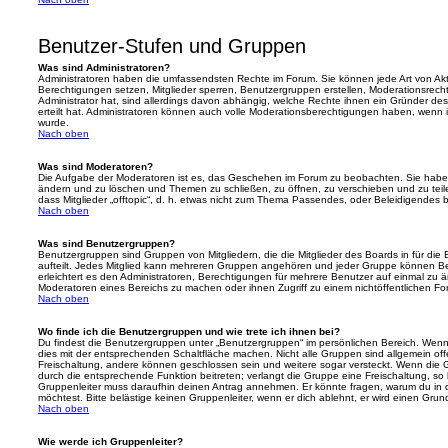
Benutzer-Stufen und Gruppen
Was sind Administratoren?
Administratoren haben die umfassendsten Rechte im Forum. Sie können jede Art von Akt
Berechtigungen setzen, Mitglieder sperren, Benutzergruppen erstellen, Moderationsrech
Administrator hat, sind allerdings davon abhängig, welche Rechte ihnen ein Gründer des
erteilt hat. Administratoren können auch volle Moderationsberechtigungen haben, wenn 
wurde.
Nach oben
Was sind Moderatoren?
Die Aufgabe der Moderatoren ist es, das Geschehen im Forum zu beobachten. Sie haben
ändern und zu löschen und Themen zu schließen, zu öffnen, zu verschieben und zu teil
dass Mitglieder „offtopic“, d. h. etwas nicht zum Thema Passendes, oder Beleidigendes 
Nach oben
Was sind Benutzergruppen?
Benutzergruppen sind Gruppen von Mitgliedern, die die Mitglieder des Boards in für die 
aufteilt. Jedes Mitglied kann mehreren Gruppen angehören und jeder Gruppe können Be
erleichtert es den Administratoren, Berechtigungen für mehrere Benutzer auf einmal zu 
Moderatoren eines Bereichs zu machen oder ihnen Zugriff zu einem nichtöffentlichen F
Nach oben
Wo finde ich die Benutzergruppen und wie trete ich ihnen bei?
Du findest die Benutzergruppen unter „Benutzergruppen“ im persönlichen Bereich. Wenn 
dies mit der entsprechenden Schaltfläche machen. Nicht alle Gruppen sind allgemein offe
Freischaltung, andere können geschlossen sein und weitere sogar versteckt. Wenn die Gr
durch die entsprechende Funktion beitreten; verlangt die Gruppe eine Freischaltung, so 
Gruppenleiter muss daraufhin deinen Antrag annehmen. Er könnte fragen, warum du i
möchtest. Bitte belästige keinen Gruppenleiter, wenn er dich ablehnt, er wird einen Gru
Nach oben
Wie werde ich Gruppenleiter?