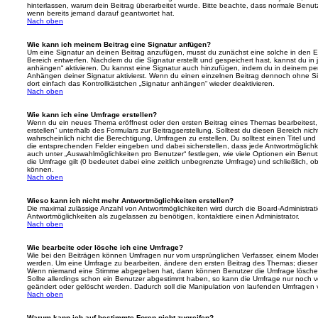
hinterlassen, warum dein Beitrag überarbeitet wurde. Bitte beachte, dass normale Benut
wenn bereits jemand darauf geantwortet hat.
Nach oben
Wie kann ich meinem Beitrag eine Signatur anfügen?
Um eine Signatur an deinen Beitrag anzufügen, musst du zunächst eine solche in den E
Bereich entwerfen. Nachdem du die Signatur erstellt und gespeichert hast, kannst du in
anhängen“ aktivieren. Du kannst eine Signatur auch hinzufügen, indem du in deinem p
Anhängen deiner Signatur aktivierst. Wenn du einen einzelnen Beitrag dennoch ohne Si
dort einfach das Kontrollkästchen „Signatur anhängen“ wieder deaktivieren.
Nach oben
Wie kann ich eine Umfrage erstellen?
Wenn du ein neues Thema eröffnest oder den ersten Beitrag eines Themas bearbeitest, 
erstellen“ unterhalb des Formulars zur Beitragserstellung. Solltest du diesen Bereich ni
wahrscheinlich nicht die Berechtigung, Umfragen zu erstellen. Du solltest einen Titel un
die entsprechenden Felder eingeben und dabei sicherstellen, dass jede Antwortmöglichkei
auch unter „Auswahlmöglichkeiten pro Benutzer“ festlegen, wie viele Optionen ein Benutz
die Umfrage gilt (0 bedeutet dabei eine zeitlich unbegrenzte Umfrage) und schließlich, 
können.
Nach oben
Wieso kann ich nicht mehr Antwortmöglichkeiten erstellen?
Die maximal zulässige Anzahl von Antwortmöglichkeiten wird durch die Board-Administrat
Antwortmöglichkeiten als zugelassen zu benötigen, kontaktiere einen Administrator.
Nach oben
Wie bearbeite oder lösche ich eine Umfrage?
Wie bei den Beiträgen können Umfragen nur vom ursprünglichen Verfasser, einem Modera
werden. Um eine Umfrage zu bearbeiten, ändere den ersten Beitrag des Themas; dieser i
Wenn niemand eine Stimme abgegeben hat, dann können Benutzer die Umfrage löschen
Sollte allerdings schon ein Benutzer abgestimmt haben, so kann die Umfrage nur noch 
geändert oder gelöscht werden. Dadurch soll die Manipulation von laufenden Umfragen 
Nach oben
Warum kann ich auf bestimmte Foren nicht zugreifen?