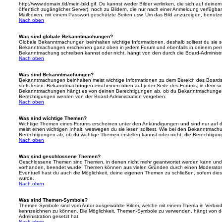
http://www.domain.tld/mein-bild.gif. Du kannst weder Bilder verlinken, die sich auf deine
öffentlich zugänglicher Server), noch zu Bildern, die nur nach einer Anmeldung verfügbar
Mailboxen, mit einem Passwort geschützte Seiten usw. Um das Bild anzuzeigen, benutz
Nach oben
Was sind globale Bekanntmachungen?
Globale Bekanntmachungen beinhalten wichtige Informationen, deshalb solltest du sie s
Bekanntmachungen erscheinen ganz oben in jedem Forum und ebenfalls in deinem persö
Bekanntmachung schreiben kannst oder nicht, hängt von den durch die Board-Administ
Nach oben
Was sind Bekanntmachungen?
Bekanntmachungen beinhalten meist wichtige Informationen zu dem Bereich des Boards, i
stets lesen. Bekanntmachungen erscheinen oben auf jeder Seite des Forums, in dem sie 
Bekanntmachungen hängt es von deinen Berechtigungen ab, ob du Bekanntmachungen er
Berechtigungen werden von der Board-Administration vergeben.
Nach oben
Was sind wichtige Themen?
Wichtige Themen eines Forums erscheinen unter den Ankündigungen und sind nur auf d
meist einen wichtigen Inhalt, weswegen du sie lesen solltest. Wie bei den Bekanntmac
Berechtigungen ab, ob du wichtige Themen erstellen kannst oder nicht; die Berechtigunge
Nach oben
Was sind geschlossene Themen?
Geschlossene Themen sind Themen, in denen nicht mehr geantwortet werden kann und b
vorhanden, beendet wurde. Themen können aus vielen Gründen durch einen Moderator o
Eventuell hast du auch die Möglichkeit, deine eigenen Themen zu schließen, sofern dies
wurde.
Nach oben
Was sind Themen-Symbole?
Themen-Symbole sind vom Autor ausgewählte Bilder, welche mit einem Thema in Verbin
kennzeichnen zu können. Die Möglichkeit, Themen-Symbole zu verwenden, hängt von de
Administration gesetzt hat.
Nach oben