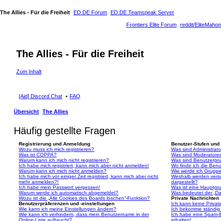
The Allies - Für die Freiheit
ED.DE Forum
ED.DE Teamspeak Server
Frontiers Elite Forum
reddit/EliteMahon
The Allies - Für die Freiheit
Zum Inhalt
[Aid] Discord Chat
FAQ
Übersicht
The Allies
Häufig gestellte Fragen
Registrierung und Anmeldung
Benutzer-Stufen und
Wozu muss ich mich registrieren?
Was sind Administrat
Was ist COPPA?
Was sind Moderatore
Warum kann ich mich nicht registrieren?
Was sind Benutzergr
Ich habe mich registriert, kann mich aber nicht anmelden!
Wo finde ich die Benu
Warum kann ich mich nicht anmelden?
Wie werde ich Gruppe
Ich habe mich vor einiger Zeit registriert, kann mich aber nicht
Weshalb werden vers
mehr anmelden?!
dargestellt?
Ich habe mein Passwort vergessen!
Was ist eine Hauptgr
Warum werde ich automatisch abgemeldet?
Was bedeutet der „Das
Wozu ist die „Alle Cookies des Boards löschen“-Funktion?
Private Nachrichten
Benutzerpräferenzen und -einstellungen
Ich kann keine Privat
Wie kann ich meine Einstellungen ändern?
Ich bekomme ständig 
Wie kann ich verhindern, dass mein Benutzername in der
Ich habe eine Spam-E
Online-Liste auftaucht?
erhalten!