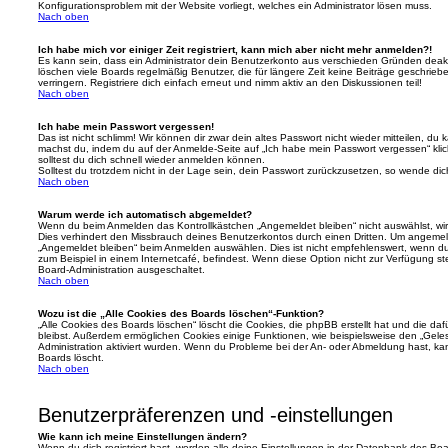
Konfigurationsproblem mit der Website vorliegt, welches ein Administrator lösen muss.
Nach oben
Ich habe mich vor einiger Zeit registriert, kann mich aber nicht mehr anmelden?!
Es kann sein, dass ein Administrator dein Benutzerkonto aus verschieden Gründen deakt
löschen viele Boards regelmäßig Benutzer, die für längere Zeit keine Beiträge geschri
verringern. Registriere dich einfach erneut und nimm aktiv an den Diskussionen teil!
Nach oben
Ich habe mein Passwort vergessen!
Das ist nicht schlimm! Wir können dir zwar dein altes Passwort nicht wieder mitteilen, du
machst du, indem du auf der Anmelde-Seite auf „Ich habe mein Passwort vergessen“ kli
solltest du dich schnell wieder anmelden können.
Solltest du trotzdem nicht in der Lage sein, dein Passwort zurückzusetzen, so wende dic
Nach oben
Warum werde ich automatisch abgemeldet?
Wenn du beim Anmelden das Kontrollkästchen „Angemeldet bleiben“ nicht auswählst, wirs
Dies verhindert den Missbrauch deines Benutzerkontos durch einen Dritten. Um angemel
„Angemeldet bleiben“ beim Anmelden auswählen. Dies ist nicht empfehlenswert, wenn du
zum Beispiel in einem Internetcafé, befindest. Wenn diese Option nicht zur Verfügung st
Board-Administration ausgeschaltet.
Nach oben
Wozu ist die „Alle Cookies des Boards löschen“-Funktion?
„Alle Cookies des Boards löschen“ löscht die Cookies, die phpBB erstellt hat und die d
bleibst. Außerdem ermöglichen Cookies einige Funktionen, wie beispielsweise den „Geles
Administration aktiviert wurden. Wenn du Probleme bei der An- oder Abmeldung hast, ka
Boards löscht.
Nach oben
Benutzerpräferenzen und -einstellungen
Wie kann ich meine Einstellungen ändern?
Wenn du dich registriert hast, werden alle deine Einstellungen in der Datenbank des Bo