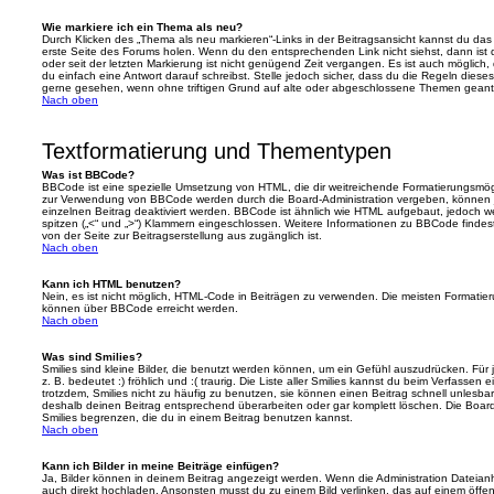
Wie markiere ich ein Thema als neu?
Durch Klicken des „Thema als neu markieren“-Links in der Beitragsansicht kannst du d
erste Seite des Forums holen. Wenn du den entsprechenden Link nicht siehst, dann ist d
oder seit der letzten Markierung ist nicht genügend Zeit vergangen. Es ist auch möglic
du einfach eine Antwort darauf schreibst. Stelle jedoch sicher, dass du die Regeln diese
gerne gesehen, wenn ohne triftigen Grund auf alte oder abgeschlossene Themen geantw
Nach oben
Textformatierung und Thementypen
Was ist BBCode?
BBCode ist eine spezielle Umsetzung von HTML, die dir weitreichende Formatierungsmögli
zur Verwendung von BBCode werden durch die Board-Administration vergeben, können j
einzelnen Beitrag deaktiviert werden. BBCode ist ähnlich wie HTML aufgebaut, jedoch wer
spitzen („<“ und „>“) Klammern eingeschlossen. Weitere Informationen zu BBCode findest d
von der Seite zur Beitragserstellung aus zugänglich ist.
Nach oben
Kann ich HTML benutzen?
Nein, es ist nicht möglich, HTML-Code in Beiträgen zu verwenden. Die meisten Formatier
können über BBCode erreicht werden.
Nach oben
Was sind Smilies?
Smilies sind kleine Bilder, die benutzt werden können, um ein Gefühl auszudrücken. Für 
z. B. bedeutet :) fröhlich und :( traurig. Die Liste aller Smilies kannst du beim Verfassen
trotzdem, Smilies nicht zu häufig zu benutzen, sie können einen Beitrag schnell unles
deshalb deinen Beitrag entsprechend überarbeiten oder gar komplett löschen. Die Board
Smilies begrenzen, die du in einem Beitrag benutzen kannst.
Nach oben
Kann ich Bilder in meine Beiträge einfügen?
Ja, Bilder können in deinem Beitrag angezeigt werden. Wenn die Administration Dateian
auch direkt hochladen. Ansonsten musst du zu einem Bild verlinken, das auf einem öffentl