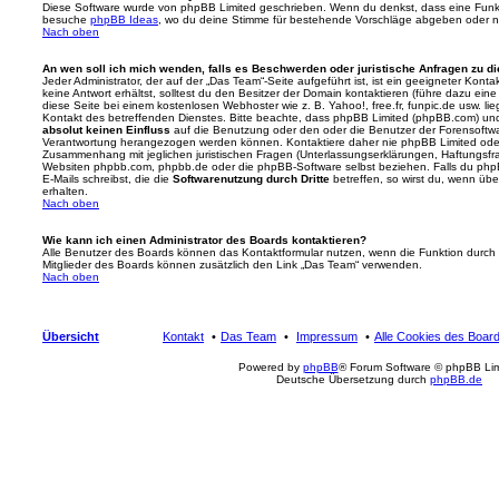
Diese Software wurde von phpBB Limited geschrieben. Wenn du denkst, dass eine Funkt
besuche
phpBB Ideas
, wo du deine Stimme für bestehende Vorschläge abgeben oder n
Nach oben
An wen soll ich mich wenden, falls es Beschwerden oder juristische Anfragen zu d
Jeder Administrator, der auf der „Das Team“-Seite aufgeführt ist, ist ein geeigneter Kon
keine Antwort erhältst, solltest du den Besitzer der Domain kontaktieren (führe dazu ein
diese Seite bei einem kostenlosen Webhoster wie z. B. Yahoo!, free.fr, funpic.de usw. l
Kontakt des betreffenden Dienstes. Bitte beachte, dass phpBB Limited (phpBB.com) u
absolut keinen Einfluss
auf die Benutzung oder den oder die Benutzer der Forensoftwa
Verantwortung herangezogen werden können. Kontaktiere daher nie phpBB Limited oder
Zusammenhang mit jeglichen juristischen Fragen (Unterlassungserklärungen, Haftungsfr
Websiten phpbb.com, phpbb.de oder die phpBB-Software selbst beziehen. Falls du php
E-Mails schreibst, die die
Softwarenutzung durch Dritte
betreffen, so wirst du, wenn üb
erhalten.
Nach oben
Wie kann ich einen Administrator des Boards kontaktieren?
Alle Benutzer des Boards können das Kontaktformular nutzen, wenn die Funktion durch di
Mitglieder des Boards können zusätzlich den Link „Das Team“ verwenden.
Nach oben
Übersicht
Kontakt
Das Team
Impressum
Alle Cookies des Boar
Powered by
phpBB
® Forum Software © phpBB Lim
Deutsche Übersetzung durch
phpBB.de