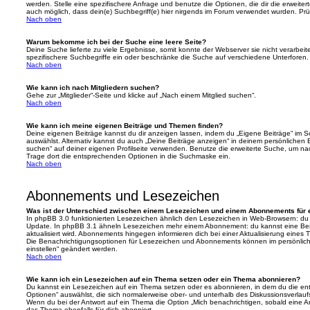
werden. Stelle eine spezifischere Anfrage und benutze die Optionen, die dir die erweiter
auch möglich, dass dein(e) Suchbegriff(e) hier nirgends im Forum verwendet wurden. Prüf
Nach oben
Warum bekomme ich bei der Suche eine leere Seite?
Deine Suche lieferte zu viele Ergebnisse, somit konnte der Webserver sie nicht verarbei
spezifischere Suchbegriffe ein oder beschränke die Suche auf verschiedene Unterforen.
Nach oben
Wie kann ich nach Mitgliedern suchen?
Gehe zur „Mitglieder“-Seite und klicke auf „Nach einem Mitglied suchen“.
Nach oben
Wie kann ich meine eigenen Beiträge und Themen finden?
Deine eigenen Beiträge kannst du dir anzeigen lassen, indem du „Eigene Beiträge“ im Sc
auswählst. Alternativ kannst du auch „Deine Beiträge anzeigen“ in deinem persönlichen 
suchen“ auf deiner eigenen Profilseite verwenden. Benutze die erweiterte Suche, um na
Trage dort die entsprechenden Optionen in die Suchmaske ein.
Nach oben
Abonnements und Lesezeichen
Was ist der Unterschied zwischen einem Lesezeichen und einem Abonnements für
In phpBB 3.0 funktionierten Lesezeichen ähnlich den Lesezeichen in Web-Browsern: du
Update. In phpBB 3.1 ähneln Lesezeichen mehr einem Abonnement: du kannst eine Ben
aktualisiert wird. Abonnements hingegen informieren dich bei einer Aktualisierung eine
Die Benachrichtigungsoptionen für Lesezeichen und Abonnements können im persönlich
einstellen“ geändert werden.
Nach oben
Wie kann ich ein Lesezeichen auf ein Thema setzen oder ein Thema abonnieren?
Du kannst ein Lesezeichen auf ein Thema setzen oder es abonnieren, in dem du die e
Optionen“ auswählst, die sich normalerweise ober- und unterhalb des Diskussionsverlau
Wenn du bei der Antwort auf ein Thema die Option „Mich benachrichtigen, sobald eine Ant
das Thema ebenfalls für dich abonniert.