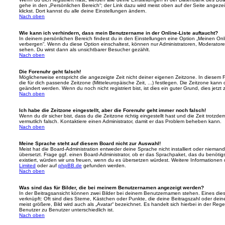
gehe in den „Persönlichen Bereich“; der Link dazu wird meist oben auf der Seite ange
klickst. Dort kannst du alle deine Einstellungen ändern.
Nach oben
Wie kann ich verhindern, dass mein Benutzername in der Online-Liste auftaucht?
In deinem persönlichen Bereich findest du in den Einstellungen eine Option „Meinen On
verbergen“. Wenn du diese Option einschaltest, können nur Administratoren, Moderatore
sehen. Du wirst dann als unsichtbarer Besucher gezählt.
Nach oben
Die Forenuhr geht falsch!
Möglicherweise entspricht die angezeigte Zeit nicht deiner eigenen Zeitzone. In diesem Fa
die für dich passende Zeitzone (Mitteleuropäische Zeit, ...) festlegen. Die Zeitzone kann
geändert werden. Wenn du noch nicht registriert bist, ist dies ein guter Grund, dies jetzt 
Nach oben
Ich habe die Zeitzone eingestellt, aber die Forenuhr geht immer noch falsch!
Wenn du dir sicher bist, dass du die Zeitzone richtig eingestellt hast und die Zeit trotzde
vermutlich falsch. Kontaktiere einen Administrator, damit er das Problem beheben kann.
Nach oben
Meine Sprache steht auf diesem Board nicht zur Auswahl!
Meist hat die Board-Administration entweder deine Sprache nicht installiert oder nieman
übersetzt. Frage ggf. einen Board-Administrator, ob er das Sprachpaket, das du benötigst,
existiert, würden wir uns freuen, wenn du es übersetzen würdest. Weitere Informatione
Limited
oder auf
phpBB.de
gefunden werden.
Nach oben
Was sind das für Bilder, die bei meinem Benutzernamen angezeigt werden?
In der Beitragsansicht können zwei Bilder bei deinem Benutzernamen stehen. Eines diese
verknüpft: Oft sind dies Sterne, Kästchen oder Punkte, die deine Beitragszahl oder de
meist größere, Bild wird auch als „Avatar“ bezeichnet. Es handelt sich hierbei in der Reg
Benutzer zu Benutzer unterschiedlich ist.
Nach oben