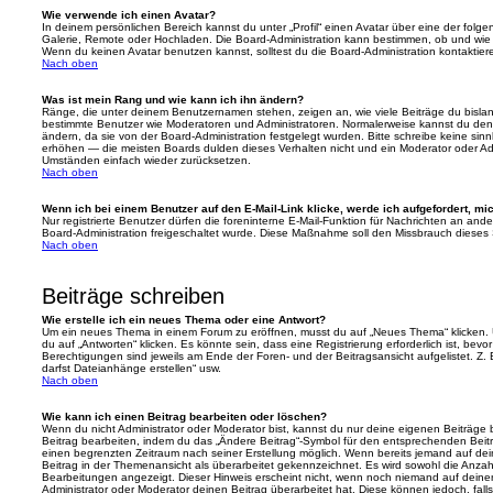
Wie verwende ich einen Avatar?
In deinem persönlichen Bereich kannst du unter „Profil“ einen Avatar über eine der folg
Galerie, Remote oder Hochladen. Die Board-Administration kann bestimmen, ob und wie
Wenn du keinen Avatar benutzen kannst, solltest du die Board-Administration kontaktier
Nach oben
Was ist mein Rang und wie kann ich ihn ändern?
Ränge, die unter deinem Benutzernamen stehen, zeigen an, wie viele Beiträge du bislang e
bestimmte Benutzer wie Moderatoren und Administratoren. Normalerweise kannst du den 
ändern, da sie von der Board-Administration festgelegt wurden. Bitte schreibe keine si
erhöhen — die meisten Boards dulden dieses Verhalten nicht und ein Moderator oder Adm
Umständen einfach wieder zurücksetzen.
Nach oben
Wenn ich bei einem Benutzer auf den E-Mail-Link klicke, werde ich aufgefordert, m
Nur registrierte Benutzer dürfen die foreninterne E-Mail-Funktion für Nachrichten an ande
Board-Administration freigeschaltet wurde. Diese Maßnahme soll den Missbrauch dieses
Nach oben
Beiträge schreiben
Wie erstelle ich ein neues Thema oder eine Antwort?
Um ein neues Thema in einem Forum zu eröffnen, musst du auf „Neues Thema“ klicken. 
du auf „Antworten“ klicken. Es könnte sein, dass eine Registrierung erforderlich ist, bev
Berechtigungen sind jeweils am Ende der Foren- und der Beitragsansicht aufgelistet. Z. 
darfst Dateianhänge erstellen“ usw.
Nach oben
Wie kann ich einen Beitrag bearbeiten oder löschen?
Wenn du nicht Administrator oder Moderator bist, kannst du nur deine eigenen Beiträge
Beitrag bearbeiten, indem du das „Ändere Beitrag“-Symbol für den entsprechenden Beitrag 
einen begrenzten Zeitraum nach seiner Erstellung möglich. Wenn bereits jemand auf dein
Beitrag in der Themenansicht als überarbeitet gekennzeichnet. Es wird sowohl die Anzahl
Bearbeitungen angezeigt. Dieser Hinweis erscheint nicht, wenn noch niemand auf deine
Administrator oder Moderator deinen Beitrag überarbeitet hat. Diese können jedoch, falls 