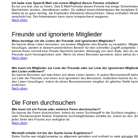
Ich habe eine Spam-E-Mail von einem Mitglied dieses Forums erhalten!
Es tut uns leid, das zu hören. Das E-Mail-Formular dieses Forums hat einige Sicherheits
Nachrichten senden, identifizieren sollen. Du solltest einem Administrator die komplette 
Dabei ist es ganz wichtig, die Kopfzeilen (Headers) mitzuschicken. Diese enthalten Detai
verschickt hat. Der Administrator kann dann entsprechend reagieren.
Nach oben
Freunde und ignorierte Mitglieder
Wozu benötige ich die Listen der Freunde und ignorierten Mitglieder?
Du kannst diese Listen benutzen, um andere Mitglieder des Boards zu verwalten. Mitglied
hinzufügst, werden in deinem persönlichen Bereich für den schnellen Zugriff aufgelistet.
kannst ihnen schnell eine Private Nachricht senden. Abhängig von dem Style, den du v
Freunde auch hervorgehoben sein. Wenn du einen Benutzer ignorierst, dann siehst du s
Nach oben
Wie kann ich Mitglieder zur Liste der Freunde oder zur Liste der ignorierten Mitglie
den Listen entfernen?
Du kannst Benutzer auf zwei Arten auf diese Listen setzen: In jedem Benutzerprofil sieh
zur Liste der Freunde und einen zum Ignorieren des Benutzers. Außerdem kannst du im p
den Listen hinzufügen, indem du deren Benutzernamen eingibst. An gleicher Stelle kann
entfernen.
Nach oben
Die Foren durchsuchen
Wie kann ich ein Forum oder mehrere Foren durchsuchen?
Du kannst die Foren durchsuchen, indem du einen Suchbegriff in die Suchbox eingibst, d
oder Themenansicht findest. Erweiterte Suchmöglichkeiten erhältst du, indem du den „Erw
jeder Seite des Forums aus verfügbar ist.
Nach oben
Weshalb erhalte ich bei der Suche keine Ergebnisse?
Deine Suche war möglicherweise zu allgemein gehalten und enthielt zu viele gängige Wör