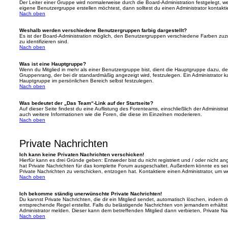
Der Leiter einer Gruppe wird normalerweise durch die Board-Administration festgelegt, w
eigene Benutzergruppe erstellen möchtest, dann solltest du einen Administrator kontakti
Nach oben
Weshalb werden verschiedene Benutzergruppen farbig dargestellt?
Es ist der Board-Administration möglich, den Benutzergruppen verschiedene Farben zuzut
zu identifizieren sind.
Nach oben
Was ist eine Hauptgruppe?
Wenn du Mitglied in mehr als einer Benutzergruppe bist, dient die Hauptgruppe dazu, 
Gruppenrang, der bei dir standardmäßig angezeigt wird, festzulegen. Ein Administrator 
Hauptgruppe im persönlichen Bereich selbst festzulegen.
Nach oben
Was bedeutet der „Das Team“-Link auf der Startseite?
Auf dieser Seite findest du eine Auflistung des Forenteams, einschließlich der Administra
auch weitere Informationen wie die Foren, die diese im Einzelnen moderieren.
Nach oben
Private Nachrichten
Ich kann keine Privaten Nachrichten verschicken!
Hierfür kann es drei Gründe geben: Entweder bist du nicht registriert und / oder nicht a
hat Private Nachrichten für das komplette Forum ausgeschaltet. Außerdem könnte es sein
Private Nachrichten zu verschicken, entzogen hat. Kontaktiere einen Administrator, um we
Nach oben
Ich bekomme ständig unerwünschte Private Nachrichten!
Du kannst Private Nachrichten, die dir ein Mitglied sendet, automatisch löschen, indem 
entsprechende Regel erstellst. Falls du belästigende Nachrichten von jemandem erhälts
Administrator melden. Dieser kann dem betreffenden Mitglied dann verbieten, Private N
Nach oben