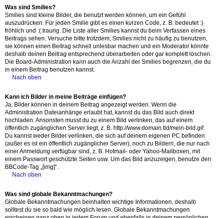
Was sind Smilies?
Smilies sind kleine Bilder, die benutzt werden können, um ein Gefühl
auszudrücken. Für jeden Smilie gibt es einen kurzen Code, z. B. bedeutet :)
fröhlich und :( traurig. Die Liste aller Smilies kannst du beim Verfassen eines
Beitrags sehen. Versuche bitte trotzdem, Smilies nicht zu häufig zu benutzen,
sie können einen Beitrag schnell unlesbar machen und ein Moderator könnte
deshalb deinen Beitrag entsprechend überarbeiten oder gar komplett löschen.
Die Board-Administration kann auch die Anzahl der Smilies begrenzen, die du
in einem Beitrag benutzen kannst.
Nach oben
Kann ich Bilder in meine Beiträge einfügen?
Ja, Bilder können in deinem Beitrag angezeigt werden. Wenn die
Administration Dateianhänge erlaubt hat, kannst du das Bild auch direkt
hochladen. Ansonsten musst du zu einem Bild verlinken, das auf einem
öffentlich zugänglichen Server liegt, z. B. http://www.domain.tld/mein-bild.gif.
Du kannst weder Bilder verlinken, die sich auf deinem eigenen PC befinden
(außer es ist ein öffentlich zugänglicher Server), noch zu Bildern, die nur nach
einer Anmeldung verfügbar sind, z. B. Hotmail- oder Yahoo-Mailboxen, mit
einem Passwort geschützte Seiten usw. Um das Bild anzuzeigen, benutze den
BBCode-Tag „[img]“.
Nach oben
Was sind globale Bekanntmachungen?
Globale Bekanntmachungen beinhalten wichtige Informationen, deshalb
solltest du sie so bald wie möglich lesen. Globale Bekanntmachungen
erscheinen ganz oben in jedem Forum und ebenfalls in deinem persönlichen