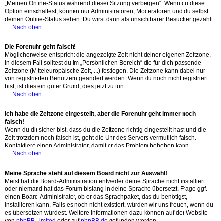
„Meinen Online-Status während dieser Sitzung verbergen“. Wenn du diese
Option einschaltest, können nur Administratoren, Moderatoren und du selbst
deinen Online-Status sehen. Du wirst dann als unsichtbarer Besucher gezählt.
Nach oben
Die Forenuhr geht falsch!
Möglicherweise entspricht die angezeigte Zeit nicht deiner eigenen Zeitzone.
In diesem Fall solltest du im „Persönlichen Bereich“ die für dich passende
Zeitzone (Mitteleuropäische Zeit, ...) festlegen. Die Zeitzone kann dabei nur
von registrierten Benutzern geändert werden. Wenn du noch nicht registriert
bist, ist dies ein guter Grund, dies jetzt zu tun.
Nach oben
Ich habe die Zeitzone eingestellt, aber die Forenuhr geht immer noch
falsch!
Wenn du dir sicher bist, dass du die Zeitzone richtig eingestellt hast und die
Zeit trotzdem noch falsch ist, geht die Uhr des Servers vermutlich falsch.
Kontaktiere einen Administrator, damit er das Problem beheben kann.
Nach oben
Meine Sprache steht auf diesem Board nicht zur Auswahl!
Meist hat die Board-Administration entweder deine Sprache nicht installiert
oder niemand hat das Forum bislang in deine Sprache übersetzt. Frage ggf.
einen Board-Administrator, ob er das Sprachpaket, das du benötigst,
installieren kann. Falls es noch nicht existiert, würden wir uns freuen, wenn du
es übersetzen würdest. Weitere Informationen dazu können auf der Website
von
phpBB Limited
oder auf
phpBB.de
gefunden werden.