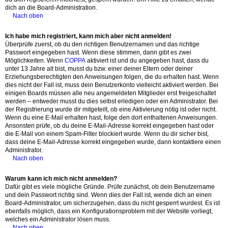
dich an die Board-Administration.
Nach oben
Ich habe mich registriert, kann mich aber nicht anmelden!
Überprüfe zuerst, ob du den richtigen Benutzernamen und das richtige
Passwort eingegeben hast. Wenn diese stimmen, dann gibt es zwei
Möglichkeiten. Wenn
COPPA
aktiviert ist und du angegeben hast, dass du
unter 13 Jahre alt bist, musst du bzw. einer deiner Eltern oder deiner
Erziehungsberechtigten den Anweisungen folgen, die du erhalten hast. Wenn
dies nicht der Fall ist, muss dein Benutzerkonto vielleicht aktiviert werden. Bei
einigen Boards müssen alle neu angemeldeten Mitglieder erst freigeschaltet
werden – entweder musst du dies selbst erledigen oder ein Administrator. Bei
der Registrierung wurde dir mitgeteilt, ob eine Aktivierung nötig ist oder nicht.
Wenn du eine E-Mail erhalten hast, folge den dort enthaltenen Anweisungen.
Ansonsten prüfe, ob du deine E-Mail-Adresse korrekt eingegeben hast oder
die E-Mail von einem Spam-Filter blockiert wurde. Wenn du dir sicher bist,
dass deine E-Mail-Adresse korrekt eingegeben wurde, dann kontaktiere einen
Administrator.
Nach oben
Warum kann ich mich nicht anmelden?
Dafür gibt es viele mögliche Gründe. Prüfe zunächst, ob dein Benutzername
und dein Passwort richtig sind. Wenn dies der Fall ist, wende dich an einen
Board-Administrator, um sicherzugehen, dass du nicht gesperrt wurdest. Es ist
ebenfalls möglich, dass ein Konfigurationsproblem mit der Website vorliegt,
welches ein Administrator lösen muss.
Nach oben