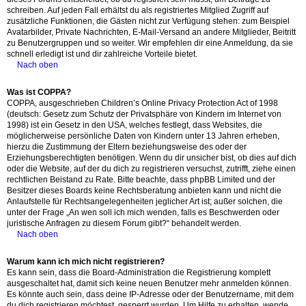
schreiben. Auf jeden Fall erhältst du als registriertes Mitglied Zugriff auf
zusätzliche Funktionen, die Gästen nicht zur Verfügung stehen: zum Beispiel
Avatarbilder, Private Nachrichten, E-Mail-Versand an andere Mitglieder, Beitritt
zu Benutzergruppen und so weiter. Wir empfehlen dir eine Anmeldung, da sie
schnell erledigt ist und dir zahlreiche Vorteile bietet.
Nach oben
Was ist COPPA?
COPPA, ausgeschrieben Children’s Online Privacy Protection Act of 1998
(deutsch: Gesetz zum Schutz der Privatsphäre von Kindern im Internet von
1998) ist ein Gesetz in den USA, welches festlegt, dass Websites, die
möglicherweise persönliche Daten von Kindern unter 13 Jahren erheben,
hierzu die Zustimmung der Eltern beziehungsweise des oder der
Erziehungsberechtigten benötigen. Wenn du dir unsicher bist, ob dies auf dich
oder die Website, auf der du dich zu registrieren versuchst, zutrifft, ziehe einen
rechtlichen Beistand zu Rate. Bitte beachte, dass phpBB Limited und der
Besitzer dieses Boards keine Rechtsberatung anbieten kann und nicht die
Anlaufstelle für Rechtsangelegenheiten jeglicher Art ist; außer solchen, die
unter der Frage „An wen soll ich mich wenden, falls es Beschwerden oder
juristische Anfragen zu diesem Forum gibt?“ behandelt werden.
Nach oben
Warum kann ich mich nicht registrieren?
Es kann sein, dass die Board-Administration die Registrierung komplett
ausgeschaltet hat, damit sich keine neuen Benutzer mehr anmelden können.
Es könnte auch sein, dass deine IP-Adresse oder der Benutzername, mit dem
du dich registrieren möchtest, gesperrt wurden. Um Hilfe zu erhalten, wende