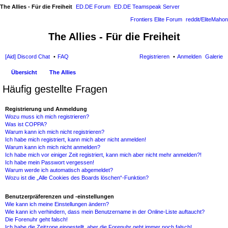
The Allies - Für die Freiheit
ED.DE Forum
ED.DE Teamspeak Server
Frontiers Elite Forum
reddit/EliteMahon
The Allies - Für die Freiheit
[Aid] Discord Chat
FAQ
Registrieren
Anmelden
Galerie
Übersicht
The Allies
Häufig gestellte Fragen
Registrierung und Anmeldung
Wozu muss ich mich registrieren?
Was ist COPPA?
Warum kann ich mich nicht registrieren?
Ich habe mich registriert, kann mich aber nicht anmelden!
Warum kann ich mich nicht anmelden?
Ich habe mich vor einiger Zeit registriert, kann mich aber nicht mehr anmelden?!
Ich habe mein Passwort vergessen!
Warum werde ich automatisch abgemeldet?
Wozu ist die „Alle Cookies des Boards löschen“-Funktion?
Benutzerpräferenzen und -einstellungen
Wie kann ich meine Einstellungen ändern?
Wie kann ich verhindern, dass mein Benutzername in der Online-Liste auftaucht?
Die Forenuhr geht falsch!
Ich habe die Zeitzone eingestellt, aber die Forenuhr geht immer noch falsch!