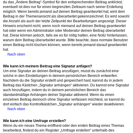
du das „Ändere Beitrag“-Symbol für den entsprechenden Beitrag anklickst;
eventuell ist dies nur für einen begrenzten Zeitraum nach seiner Erstellung
möglich. Wenn bereits jemand auf deinen Beitrag geantwortet hat, wird dein
Beitrag in der Themenansicht als überarbeitet gekennzeichnet. Es wird sowohl
die Anzahl als auch der letzte Zeitpunkt der Bearbeitungen angezeigt. Dieser
Hinweis erscheint nicht, wenn noch niemand auf deinen Beitrag geantwortet
hat oder wenn ein Administrator oder Moderator deinen Beitrag überarbeitet
hat. Diese können jedoch, falls sie es für nötig halten, eine Notiz hinterlassen,
warum dein Beitrag überarbeitet wurde. Bitte beachte, dass normale Benutzer
einen Beitrag nicht löschen können, wenn bereits jemand darauf geantwortet
hat.
Nach oben
Wie kann ich meinem Beitrag eine Signatur anfügen?
Um eine Signatur an deinen Beitrag anzufügen, musst du zunächst eine
solche in den Einstellungen in deinem persönlichen Bereich entwerfen.
Nachdem du die Signatur erstellt und gespeichert hast, kannst du in jedem
Beitrag das Kästchen „Signatur anhängen“ aktivieren. Du kannst eine Signatur
auch hinzufügen, indem du in deinem persönlichen Bereich das
standardmäßige Anhängen deiner Signatur aktivierst. Wenn du einen
einzelnen Beitrag dennoch ohne Signatur verfassen möchtest, so kannst du
dort einfach das Kontrollkästchen „Signatur anhängen“ wieder deaktivieren.
Nach oben
Wie kann ich eine Umfrage erstellen?
Wenn du ein neues Thema eröffnest oder den ersten Beitrag eines Themas
bearbeitest, findest du ein Register „Umfrage erstellen“ unterhalb des