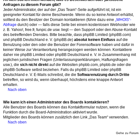
Anfragen zu diesem Forum gibt?
Jeder Administrator, der auf der „Das Team“-Seite aufgeführt ist, ist ein
geeigneter Kontakt für deine Beschwerde. Wenn du so keine Antwort erhältst,
solltest du den Besitzer der Domain kontaktieren (führe dazu eine
„WHOIS“-
Abfrage
durch) oder — falls diese Seite bei einem kostenlosen Webhoster wie
z. B. Yahoo!, free.fr, funpic.de usw. liegt — den Support oder den Abuse-Kontakt
des betreffenden Dienstes. Bitte beachte, dass phpBB Limited (phpBB.com)
und phpBB Deutschland e. V. (phpBB.de)
absolut keinen Einfluss
auf die
Benutzung oder den oder die Benutzer der Forensoftware haben und dafür in
keiner Weise zur Verantwortung herangezogen werden können. Kontaktiere
daher nie phpBB Limited oder phpBB Deutschland e. V. in Zusammenhang mit
jeglichen juristischen Fragen (Unterlassungserklärungen, Haftungsfragen
usw.), die
sich nicht direkt
auf die Websiten phpbb.com, phpbb.de oder die
phpBB-Software selbst beziehen. Falls du phpBB Limited oder phpBB
Deutschland e. V. E-Mails schreibst, die die
Softwarenutzung durch Dritte
betreffen, so wirst du, wenn überhaupt, höchstens eine knappe Antwort
erhalten.
Nach oben
Wie kann ich einen Administrator des Boards kontaktieren?
Alle Benutzer des Boards können das Kontaktformular nutzen, wenn die
Funktion durch die Board-Administration aktiviert wurde.
Mitglieder des Boards können zusätzlich den Link „Das Team“ verwenden.
Nach oben
Gehe zu Forum