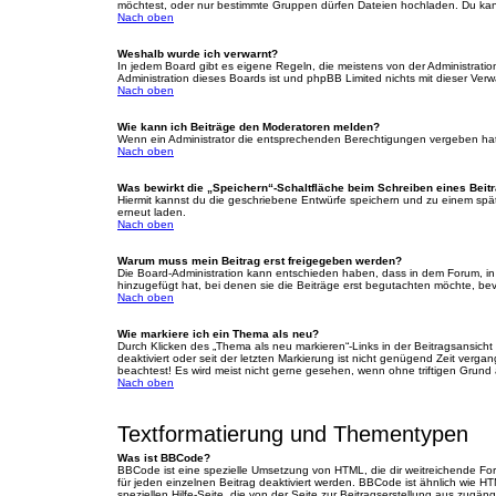
möchtest, oder nur bestimmte Gruppen dürfen Dateien hochladen. Du kannst
Nach oben
Weshalb wurde ich verwarnt?
In jedem Board gibt es eigene Regeln, die meistens von der Administratio
Administration dieses Boards ist und phpBB Limited nichts mit dieser Verwa
Nach oben
Wie kann ich Beiträge den Moderatoren melden?
Wenn ein Administrator die entsprechenden Berechtigungen vergeben hat, 
Nach oben
Was bewirkt die „Speichern“-Schaltfläche beim Schreiben eines Beit
Hiermit kannst du die geschriebene Entwürfe speichern und zu einem spät
erneut laden.
Nach oben
Warum muss mein Beitrag erst freigegeben werden?
Die Board-Administration kann entschieden haben, dass in dem Forum, in d
hinzugefügt hat, bei denen sie die Beiträge erst begutachten möchte, bevo
Nach oben
Wie markiere ich ein Thema als neu?
Durch Klicken des „Thema als neu markieren“-Links in der Beitragsansich
deaktiviert oder seit der letzten Markierung ist nicht genügend Zeit verg
beachtest! Es wird meist nicht gerne gesehen, wenn ohne triftigen Grund
Nach oben
Textformatierung und Thementypen
Was ist BBCode?
BBCode ist eine spezielle Umsetzung von HTML, die dir weitreichende Fo
für jeden einzelnen Beitrag deaktiviert werden. BBCode ist ähnlich wie H
speziellen Hilfe-Seite, die von der Seite zur Beitragserstellung aus zugängli