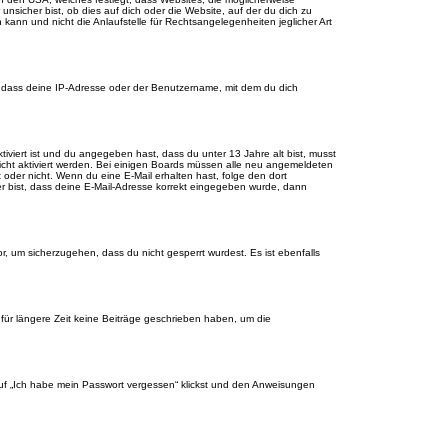
sicher bist, ob dies auf dich oder die Website, auf der du dich zu
 kann und nicht die Anlaufstelle für Rechtsangelegenheiten jeglicher Art
, dass deine IP-Adresse oder der Benutzername, mit dem du dich
tiviert ist und du angegeben hast, dass du unter 13 Jahre alt bist, musst
eicht aktiviert werden. Bei einigen Boards müssen alle neu angemeldeten
st oder nicht. Wenn du eine E-Mail erhalten hast, folge den dort
er bist, dass deine E-Mail-Adresse korrekt eingegeben wurde, dann
r, um sicherzugehen, dass du nicht gesperrt wurdest. Es ist ebenfalls
für längere Zeit keine Beiträge geschrieben haben, um die
 auf „Ich habe mein Passwort vergessen“ klickst und den Anweisungen