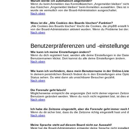
Warum werde ich automatisch abgemeldet?
Wenn du beim Anmelden das Kontrollkästchen „Angemeldet bleiben“ nicht 
das Kästchen „Angemeldet bleiben“ beim Anmelden auswählen. Dies ist nic
wurde sie vermutlich von der Board-Administration ausgeschaltet.
Nach oben
Wozu ist die „Alle Cookies des Boards löschen“-Funktion?
„Alle Cookies des Boards löschen“ löscht die Cookies, die phpBB erstellt
von der Board-Administration aktiviert wurden. Wenn du Probleme bei der
Nach oben
Benutzerpräferenzen und -einstellung
Wie kann ich meine Einstellungen ändern?
Wenn du dich registriert hast, werden alle deine Einstellungen in der Da
Benutzernamen klickst. Dort kannst du alle deine Einstellungen ändern.
Nach oben
Wie kann ich verhindern, dass mein Benutzername in der Online-Liste
In deinem persönlichen Bereich findest du in den Einstellungen eine Opt
Status sehen. Du wirst dann als unsichtbarer Besucher gezählt.
Nach oben
Die Forenuhr geht falsch!
Möglicherweise entspricht die angezeigte Zeit nicht deiner eigenen Zeitzone
Benutzern geändert werden. Wenn du noch nicht registriert bist, ist dies ei
Nach oben
Ich habe die Zeitzone eingestellt, aber die Forenuhr geht immer noch 
Wenn du dir sicher bist, dass du die Zeitzone richtig eingestellt hast und
Nach oben
Meine Sprache steht auf diesem Board nicht zur Auswahl!
Meist hat die Board-Administration entweder deine Sprache nicht installie