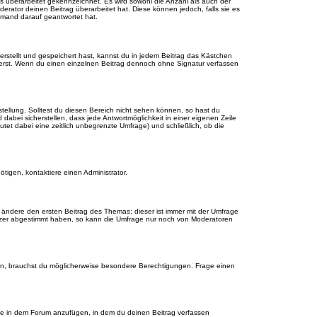
ls überarbeitet gekennzeichnet. Es wird sowohl die Anzahl als auch der
erator deinen Beitrag überarbeitet hat. Diese können jedoch, falls sie es
jemand darauf geantwortet hat.
rstellt und gespeichert hast, kannst du in jedem Beitrag das Kästchen
ierst. Wenn du einen einzelnen Beitrag dennoch ohne Signatur verfassen
tellung. Solltest du diesen Bereich nicht sehen können, so hast du
dabei sicherstellen, dass jede Antwortmöglichkeit in einer eigenen Zeile
utet dabei eine zeitlich unbegrenzte Umfrage) und schließlich, ob die
tigen, kontaktiere einen Administrator.
ändere den ersten Beitrag des Themas; dieser ist immer mit der Umfrage
tzer abgestimmt haben, so kann die Umfrage nur noch von Moderatoren
n, brauchst du möglicherweise besondere Berechtigungen. Frage einen
ge in dem Forum anzufügen, in dem du deinen Beitrag verfassen