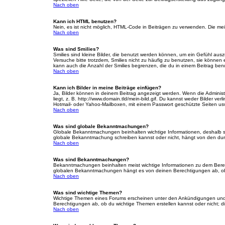
Nach oben
Kann ich HTML benutzen?
Nein, es ist nicht möglich, HTML-Code in Beiträgen zu verwenden. Die m
Nach oben
Was sind Smilies?
Smilies sind kleine Bilder, die benutzt werden können, um ein Gefühl auszu
Versuche bitte trotzdem, Smilies nicht zu häufig zu benutzen, sie könne
kann auch die Anzahl der Smilies begrenzen, die du in einem Beitrag ben
Nach oben
Kann ich Bilder in meine Beiträge einfügen?
Ja, Bilder können in deinem Beitrag angezeigt werden. Wenn die Administ
liegt, z. B. http://www.domain.tld/mein-bild.gif. Du kannst weder Bilder ve
Hotmail- oder Yahoo-Mailboxen, mit einem Passwort geschützte Seiten us
Nach oben
Was sind globale Bekanntmachungen?
Globale Bekanntmachungen beinhalten wichtige Informationen, deshalb s
globale Bekanntmachung schreiben kannst oder nicht, hängt von den dur
Nach oben
Was sind Bekanntmachungen?
Bekanntmachungen beinhalten meist wichtige Informationen zu dem Bereich
globalen Bekanntmachungen hängt es von deinen Berechtigungen ab, ob 
Nach oben
Was sind wichtige Themen?
Wichtige Themen eines Forums erscheinen unter den Ankündigungen und s
Berechtigungen ab, ob du wichtige Themen erstellen kannst oder nicht; die
Nach oben