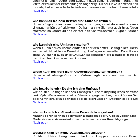
dies nur für einen begrenzten Zeitraum nach seiner Erstellung möglich. W
letzte Zeitpunkt der Bearbeitungen angezeigt. Dieser Hinweis erscheint n
für nötig halten, eine Notiz hinterlassen, warum dein Beitrag überarbeit
Nach oben
Wie kann ich meinem Beitrag eine Signatur anfügen?
Um eine Signatur an deinen Beitrag anzufügen, musst du zunächst eine so
„Signatur anhängen“ aktivieren. Du kannst eine Signatur auch hinzufüge
möchtest, so kannst du dort einfach das Kontrollkästchen „Signatur anhän
Nach oben
Wie kann ich eine Umfrage erstellen?
Wenn du ein neues Thema eröffnest oder den ersten Beitrag eines Themas b
wahrscheinlich nicht die Berechtigung, Umfragen zu erstellen. Du solltest
steht. Du kannst auch unter „Auswahlmöglichkeiten pro Benutzer“ festlegen
Benutzer ihre Stimme ändern können.
Nach oben
Wieso kann ich nicht mehr Antwortmöglichkeiten erstellen?
Die maximal zulässige Anzahl von Antwortmöglichkeiten wird durch die Boa
Nach oben
Wie bearbeite oder lösche ich eine Umfrage?
Wie bei den Beiträgen können Umfragen nur vom ursprünglichen Verfasser
verknüpft. Wenn niemand eine Stimme abgegeben hat, dann können Benutz
oder Administratoren geändert oder gelöscht werden. Dadurch soll die Ma
Nach oben
Warum kann ich auf bestimmte Foren nicht zugreifen?
Manche Foren können bestimmten Benutzern oder Gruppen vorbehalten se
Moderator oder Administrator nach entsprechenden Berechtigungen.
Nach oben
Weshalb kann ich keine Dateianhänge anfügen?
Rechte für Dateianhänge können für Foren, Gruppen und einzelne Benutz