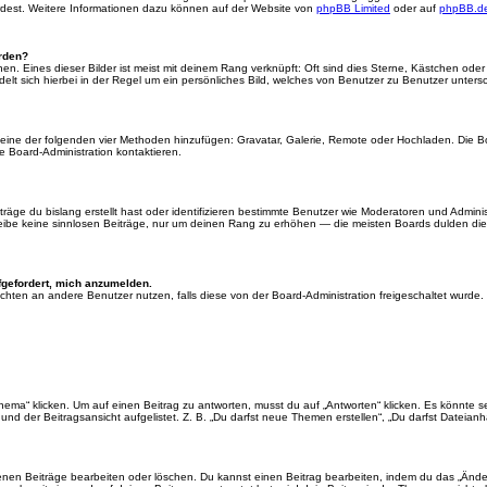
ürdest. Weitere Informationen dazu können auf der Website von
phpBB Limited
oder auf
phpBB.d
erden?
en. Eines dieser Bilder ist meist mit deinem Rang verknüpft: Oft sind dies Sterne, Kästchen ode
elt sich hierbei in der Regel um ein persönliches Bild, welches von Benutzer zu Benutzer untersch
er eine der folgenden vier Methoden hinzufügen: Gravatar, Galerie, Remote oder Hochladen. Die 
 Board-Administration kontaktieren.
äge du bislang erstellt hast oder identifizieren bestimmte Benutzer wie Moderatoren und Admini
hreibe keine sinnlosen Beiträge, nur um deinen Rang zu erhöhen — die meisten Boards dulden dies
fgefordert, mich anzumelden.
chrichten an andere Benutzer nutzen, falls diese von der Board-Administration freigeschaltet wu
“ klicken. Um auf einen Beitrag zu antworten, musst du auf „Antworten“ klicken. Es könnte sein,
nd der Beitragsansicht aufgelistet. Z. B. „Du darfst neue Themen erstellen“, „Du darfst Dateianh
enen Beiträge bearbeiten oder löschen. Du kannst einen Beitrag bearbeiten, indem du das „Ändere