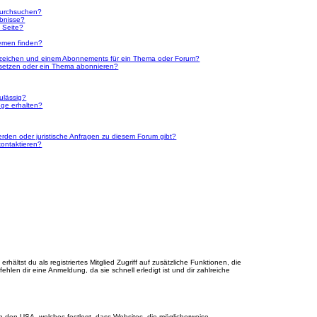
durchsuchen?
ebnisse?
 Seite?
emen finden?
ezeichen und einem Abonnements für ein Thema oder Forum?
 setzen oder ein Thema abonnieren?
ulässig?
nge erhalten?
erden oder juristische Anfragen zu diesem Forum gibt?
kontaktieren?
hältst du als registriertes Mitglied Zugriff auf zusätzliche Funktionen, die
hlen dir eine Anmeldung, da sie schnell erledigt ist und dir zahlreiche
n den USA, welches festlegt, dass Websites, die möglicherweise