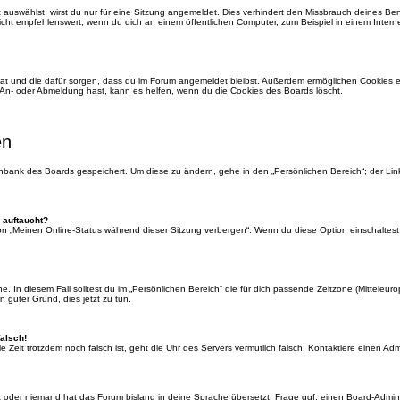
auswählst, wirst du nur für eine Sitzung angemeldet. Dies verhindert den Missbrauch deines Be
ht empfehlenswert, wenn du dich an einem öffentlichen Computer, zum Beispiel in einem Interne
 hat und die dafür sorgen, dass du im Forum angemeldet bleibst. Außerdem ermöglichen Cookies e
 An- oder Abmeldung hast, kann es helfen, wenn du die Cookies des Boards löscht.
en
tenbank des Boards gespeichert. Um diese zu ändern, gehe in den „Persönlichen Bereich“; der Li
 auftaucht?
ion „Meinen Online-Status während dieser Sitzung verbergen“. Wenn du diese Option einschaltest
. In diesem Fall solltest du im „Persönlichen Bereich“ die für dich passende Zeitzone (Mitteleurop
n guter Grund, dies jetzt zu tun.
falsch!
 die Zeit trotzdem noch falsch ist, geht die Uhr des Servers vermutlich falsch. Kontaktiere einen A
rt oder niemand hat das Forum bislang in deine Sprache übersetzt. Frage ggf. einen Board-Administ