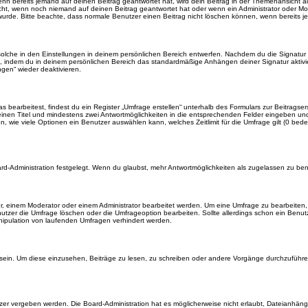
enn bereits jemand auf deinen Beitrag geantwortet hat, wird dein Beitrag in der Themenansicht a
icht, wenn noch niemand auf deinen Beitrag geantwortet hat oder wenn ein Administrator oder Mod
et wurde. Bitte beachte, dass normale Benutzer einen Beitrag nicht löschen können, wenn bereits 
lche in den Einstellungen in deinem persönlichen Bereich entwerfen. Nachdem du die Signatur e
n, indem du in deinem persönlichen Bereich das standardmäßige Anhängen deiner Signatur aktiv
gen“ wieder deaktivieren.
earbeitest, findest du ein Register „Umfrage erstellen“ unterhalb des Formulars zur Beitragsers
 einen Titel und mindestens zwei Antwortmöglichkeiten in die entsprechenden Felder eingeben und 
, wie viele Optionen ein Benutzer auswählen kann, welches Zeitlimit für die Umfrage gilt (0 bede
rd-Administration festgelegt. Wenn du glaubst, mehr Antwortmöglichkeiten als zugelassen zu benö
, einem Moderator oder einem Administrator bearbeitet werden. Um eine Umfrage zu bearbeiten, 
er die Umfrage löschen oder die Umfrageoption bearbeiten. Sollte allerdings schon ein Benu
nipulation von laufenden Umfragen verhindert werden.
in. Um diese einzusehen, Beiträge zu lesen, zu schreiben oder andere Vorgänge durchzuführe
er vergeben werden. Die Board-Administration hat es möglicherweise nicht erlaubt, Dateianhän