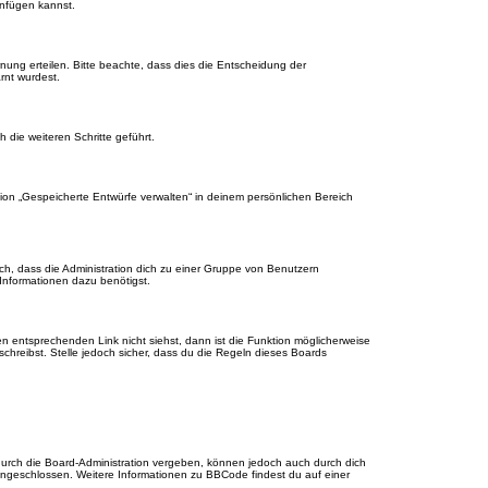
anfügen kannst.
nung erteilen. Bitte beachte, dass dies die Entscheidung der
rnt wurdest.
die weiteren Schritte geführt.
ion „Gespeicherte Entwürfe verwalten“ in deinem persönlichen Bereich
ch, dass die Administration dich zu einer Gruppe von Benutzern
 Informationen dazu benötigst.
 entsprechenden Link nicht siehst, dann ist die Funktion möglicherweise
schreibst. Stelle jedoch sicher, dass du die Regeln dieses Boards
urch die Board-Administration vergeben, können jedoch auch durch dich
 eingeschlossen. Weitere Informationen zu BBCode findest du auf einer