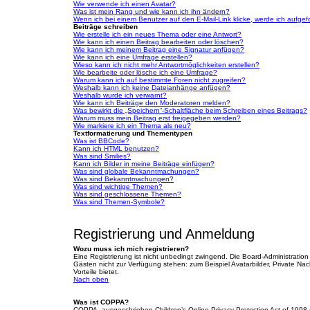
Wie verwende ich einen Avatar?
Was ist mein Rang und wie kann ich ihn ändern?
Wenn ich bei einem Benutzer auf den E-Mail-Link klicke, werde ich aufgef
Beiträge schreiben
Wie erstelle ich ein neues Thema oder eine Antwort?
Wie kann ich einen Beitrag bearbeiten oder löschen?
Wie kann ich meinem Beitrag eine Signatur anfügen?
Wie kann ich eine Umfrage erstellen?
Wieso kann ich nicht mehr Antwortmöglichkeiten erstellen?
Wie bearbeite oder lösche ich eine Umfrage?
Warum kann ich auf bestimmte Foren nicht zugreifen?
Weshalb kann ich keine Dateianhänge anfügen?
Weshalb wurde ich verwarnt?
Wie kann ich Beiträge den Moderatoren melden?
Was bewirkt die „Speichern“-Schaltfläche beim Schreiben eines Beitrags?
Warum muss mein Beitrag erst freigegeben werden?
Wie markiere ich ein Thema als neu?
Textformatierung und Thementypen
Was ist BBCode?
Kann ich HTML benutzen?
Was sind Smilies?
Kann ich Bilder in meine Beiträge einfügen?
Was sind globale Bekanntmachungen?
Was sind Bekanntmachungen?
Was sind wichtige Themen?
Was sind geschlossene Themen?
Was sind Themen-Symbole?
Registrierung und Anmeldung
Wozu muss ich mich registrieren?
Eine Registrierung ist nicht unbedingt zwingend. Die Board-Administration d
Gästen nicht zur Verfügung stehen: zum Beispiel Avatarbilder, Private Nach
Vorteile bietet.
Nach oben
Was ist COPPA?
COPPA, ausgeschrieben Children’s Online Privacy Protection Act of 1998 