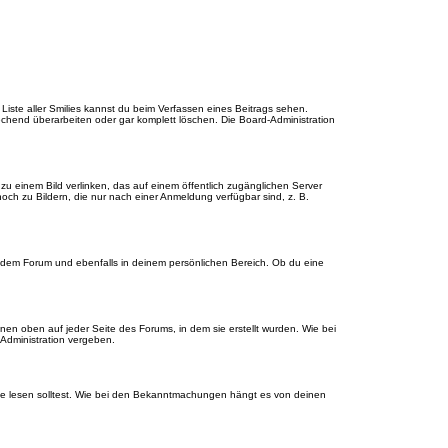
e Liste aller Smilies kannst du beim Verfassen eines Beitrags sehen.
echend überarbeiten oder gar komplett löschen. Die Board-Administration
u einem Bild verlinken, das auf einem öffentlich zugänglichen Server
, noch zu Bildern, die nur nach einer Anmeldung verfügbar sind, z. B.
edem Forum und ebenfalls in deinem persönlichen Bereich. Ob du eine
en oben auf jeder Seite des Forums, in dem sie erstellt wurden. Wie bei
dministration vergeben.
ie lesen solltest. Wie bei den Bekanntmachungen hängt es von deinen