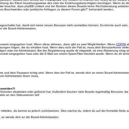
mmung der Eltern beziehungsweise des oder der Erziehungsberechtigten benötigen. Wenn du dir un
e. Bitte beachte, dass phpBB Limited und der Besitzer dieses Boards keine Rechtsberatung anbieten
lls es Beschwerden oder juristische Anfragen zu diesem Forum gibt?“ behandelt werden.
 ausgeschaltet hat, damit sich keine neuen Benutzer mehr anmelden können. Es könnte auch sein
an die Board-Administration.
Passwort eingegeben hast. Wenn diese stimmen, dann gibt es zwei Möglichkeiten. Wenn
COPPA
ak
sungen folgen, die du erhalten hast. Wenn dies nicht der Fall ist, muss dein Benutzerkonto viell
igen oder ein Administrator. Bei der Registrierung wurde dir mitgeteilt, ob eine Aktivierung nötig i
rrekt eingegeben hast oder die E-Mail von einem Spam-Filter blockiert wurde. Wenn du dir sich
 und dein Passwort richtig sind. Wenn dies der Fall ist, wende dich an einen Board-Administrato
 ein Administrator lösen muss.
 anmelden?!
 Gründen deaktiviert oder gelöscht hat. Außerdem löschen viele Boards regelmäßig Benutzer, die 
ktiv an den Diskussionen teil!
der mitteilen, du kannst es jedoch zurücksetzen. Dies machst du, indem du auf der Anmelde-Seite
, so wende dich an die Board-Administration.