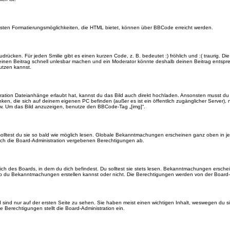
eisten Formatierungsmöglichkeiten, die HTML bietet, können über BBCode erreicht werden.
drücken. Für jeden Smilie gibt es einen kurzen Code, z. B. bedeutet :) fröhlich und :( traurig. Di
n einen Beitrag schnell unlesbar machen und ein Moderator könnte deshalb deinen Beitrag entspr
utzen kannst.
ration Dateianhänge erlaubt hat, kannst du das Bild auch direkt hochladen. Ansonsten musst du z
rlinken, die sich auf deinem eigenen PC befinden (außer es ist ein öffentlich zugänglicher Server)
w. Um das Bild anzuzeigen, benutze den BBCode-Tag „[img]“.
olltest du sie so bald wie möglich lesen. Globale Bekanntmachungen erscheinen ganz oben in j
ch die Board-Administration vergebenen Berechtigungen ab.
 des Boards, in dem du dich befindest. Du solltest sie stets lesen. Bekanntmachungen erschein
du Bekanntmachungen erstellen kannst oder nicht. Die Berechtigungen werden von der Board-A
ind nur auf der ersten Seite zu sehen. Sie haben meist einen wichtigen Inhalt, weswegen du s
 Berechtigungen stellt die Board-Administration ein.