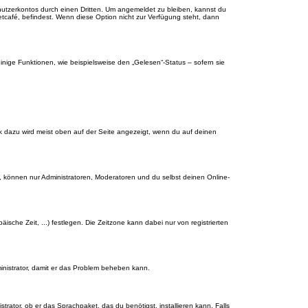
nutzerkontos durch einen Dritten. Um angemeldet zu bleiben, kannst du
tcafé, befindest. Wenn diese Option nicht zur Verfügung steht, dann
inige Funktionen, wie beispielsweise den „Gelesen“-Status – sofern sie
nk dazu wird meist oben auf der Seite angezeigt, wenn du auf deinen
, können nur Administratoren, Moderatoren und du selbst deinen Online-
äische Zeit, ...) festlegen. Die Zeitzone kann dabei nur von registrierten
dministrator, damit er das Problem beheben kann.
rator, ob er das Sprachpaket, das du benötigst, installieren kann. Falls