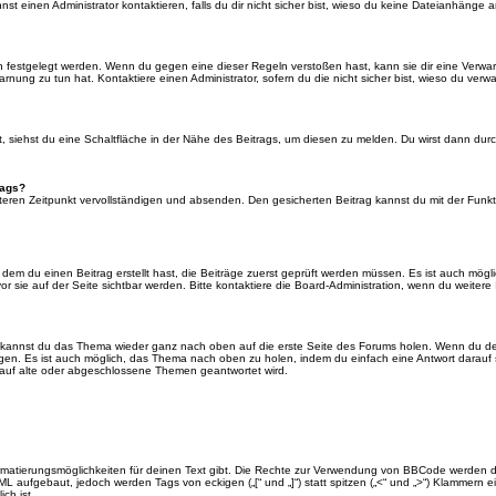
 einen Administrator kontaktieren, falls du dir nicht sicher bist, wieso du keine Dateianhänge 
n festgelegt werden. Wenn du gegen eine dieser Regeln verstoßen hast, kann sie dir eine Verwar
rnung zu tun hat. Kontaktiere einen Administrator, sofern du die nicht sicher bist, wieso du verwa
siehst du eine Schaltfläche in der Nähe des Beitrags, um diesen zu melden. Du wirst dann durch 
rags?
eren Zeitpunkt vervollständigen und absenden. Den gesicherten Beitrag kannst du mit der Funkt
em du einen Beitrag erstellt hast, die Beiträge zuerst geprüft werden müssen. Es ist auch mögli
r sie auf der Seite sichtbar werden. Bitte kontaktiere die Board-Administration, wenn du weitere
t kannst du das Thema wieder ganz nach oben auf die erste Seite des Forums holen. Wenn du den
angen. Es ist auch möglich, das Thema nach oben zu holen, indem du einfach eine Antwort darauf 
 auf alte oder abgeschlossene Themen geantwortet wird.
rmatierungsmöglichkeiten für deinen Text gibt. Die Rechte zur Verwendung von BBCode werden d
TML aufgebaut, jedoch werden Tags von eckigen („[“ und „]“) statt spitzen („<“ und „>“) Klammern
ch ist.