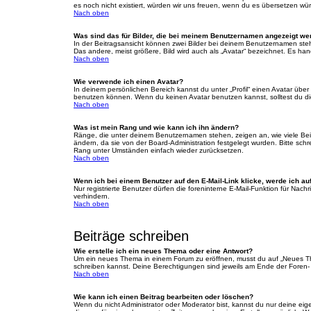
es noch nicht existiert, würden wir uns freuen, wenn du es übersetzen w
Nach oben
Was sind das für Bilder, die bei meinem Benutzernamen angezeigt w
In der Beitragsansicht können zwei Bilder bei deinem Benutzernamen steh
Das andere, meist größere, Bild wird auch als „Avatar“ bezeichnet. Es hand
Nach oben
Wie verwende ich einen Avatar?
In deinem persönlichen Bereich kannst du unter „Profil“ einen Avatar üb
benutzen können. Wenn du keinen Avatar benutzen kannst, solltest du die
Nach oben
Was ist mein Rang und wie kann ich ihn ändern?
Ränge, die unter deinem Benutzernamen stehen, zeigen an, wie viele Beitr
ändern, da sie von der Board-Administration festgelegt wurden. Bitte sc
Rang unter Umständen einfach wieder zurücksetzen.
Nach oben
Wenn ich bei einem Benutzer auf den E-Mail-Link klicke, werde ich au
Nur registrierte Benutzer dürfen die foreninterne E-Mail-Funktion für Na
verhindern.
Nach oben
Beiträge schreiben
Wie erstelle ich ein neues Thema oder eine Antwort?
Um ein neues Thema in einem Forum zu eröffnen, musst du auf „Neues Thema
schreiben kannst. Deine Berechtigungen sind jeweils am Ende der Foren- u
Nach oben
Wie kann ich einen Beitrag bearbeiten oder löschen?
Wenn du nicht Administrator oder Moderator bist, kannst du nur deine eig