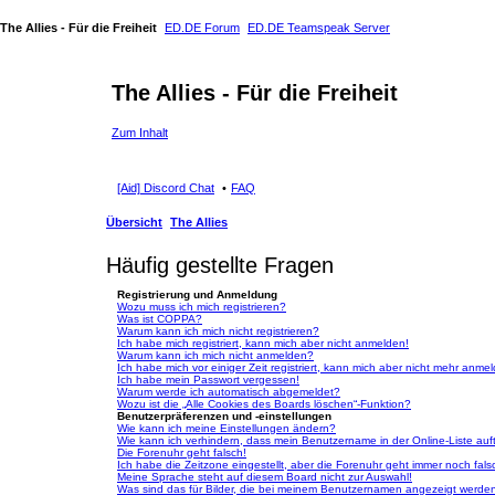
The Allies - Für die Freiheit
ED.DE Forum
ED.DE Teamspeak Server
The Allies - Für die Freiheit
Zum Inhalt
[Aid] Discord Chat
FAQ
Übersicht
The Allies
Häufig gestellte Fragen
Registrierung und Anmeldung
Wozu muss ich mich registrieren?
Was ist COPPA?
Warum kann ich mich nicht registrieren?
Ich habe mich registriert, kann mich aber nicht anmelden!
Warum kann ich mich nicht anmelden?
Ich habe mich vor einiger Zeit registriert, kann mich aber nicht mehr anme
Ich habe mein Passwort vergessen!
Warum werde ich automatisch abgemeldet?
Wozu ist die „Alle Cookies des Boards löschen“-Funktion?
Benutzerpräferenzen und -einstellungen
Wie kann ich meine Einstellungen ändern?
Wie kann ich verhindern, dass mein Benutzername in der Online-Liste auf
Die Forenuhr geht falsch!
Ich habe die Zeitzone eingestellt, aber die Forenuhr geht immer noch fals
Meine Sprache steht auf diesem Board nicht zur Auswahl!
Was sind das für Bilder, die bei meinem Benutzernamen angezeigt werde