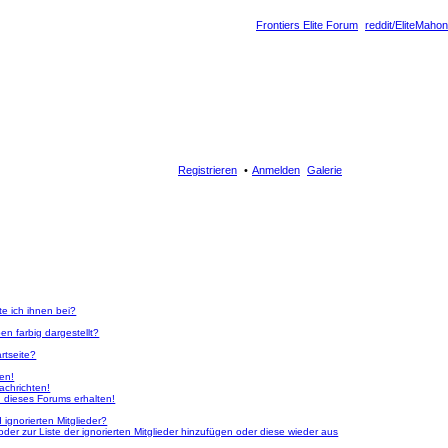
Frontiers Elite Forum
reddit/EliteMahon
Registrieren
Anmelden
Galerie
te ich ihnen bei?
n farbig dargestellt?
rtseite?
ken!
achrichten!
 dieses Forums erhalten!
ignorierten Mitglieder?
oder zur Liste der ignorierten Mitglieder hinzufügen oder diese wieder aus