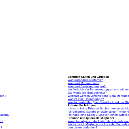
Benutzer-Stufen und Gruppen
Was sind Administratoren?
Was sind Moderatoren?
Was sind Benutzergruppen?
Wo finde ich die Benutzergruppen und wie tre
Wie werde ich Gruppenleiter?
lden?!
Weshalb werden verschiedene Benutzergruppe
Was ist eine Hauptgruppe?
Was bedeutet der „Das Team“-Link auf der Sta
Private Nachrichten
Ich kann keine Privaten Nachrichten verschic
Ich bekomme ständig unerwünschte Private N
taucht?
Ich habe eine Spam-E-Mail von einem Mitglied
Freunde und ignorierte Mitglieder
ch!
Wozu benötige ich die Listen der Freunde und 
Wie kann ich Mitglieder zur Liste der Freunde 
n?
den Listen entfernen?