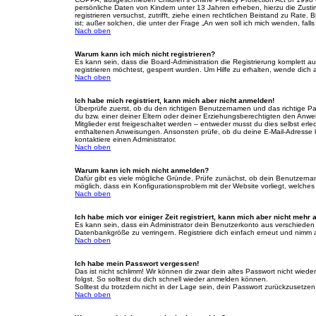
persönliche Daten von Kindern unter 13 Jahren erheben, hierzu die Zusti
registrieren versuchst, zutrifft, ziehe einen rechtlichen Beistand zu Rat
ist; außer solchen, die unter der Frage „An wen soll ich mich wenden, fa
Nach oben
Warum kann ich mich nicht registrieren?
Es kann sein, dass die Board-Administration die Registrierung komplett
registrieren möchtest, gesperrt wurden. Um Hilfe zu erhalten, wende dich 
Nach oben
Ich habe mich registriert, kann mich aber nicht anmelden!
Überprüfe zuerst, ob du den richtigen Benutzernamen und das richtige 
du bzw. einer deiner Eltern oder deiner Erziehungsberechtigten den Anwei
Mitglieder erst freigeschaltet werden – entweder musst du dies selbst erled
enthaltenen Anweisungen. Ansonsten prüfe, ob du deine E-Mail-Adresse ko
kontaktiere einen Administrator.
Nach oben
Warum kann ich mich nicht anmelden?
Dafür gibt es viele mögliche Gründe. Prüfe zunächst, ob dein Benutzername
möglich, dass ein Konfigurationsproblem mit der Website vorliegt, welches
Nach oben
Ich habe mich vor einiger Zeit registriert, kann mich aber nicht mehr
Es kann sein, dass ein Administrator dein Benutzerkonto aus verschieden
Datenbankgröße zu verringern. Registriere dich einfach erneut und nimm a
Nach oben
Ich habe mein Passwort vergessen!
Das ist nicht schlimm! Wir können dir zwar dein altes Passwort nicht wie
folgst. So solltest du dich schnell wieder anmelden können.
Solltest du trotzdem nicht in der Lage sein, dein Passwort zurückzusetzen
Nach oben