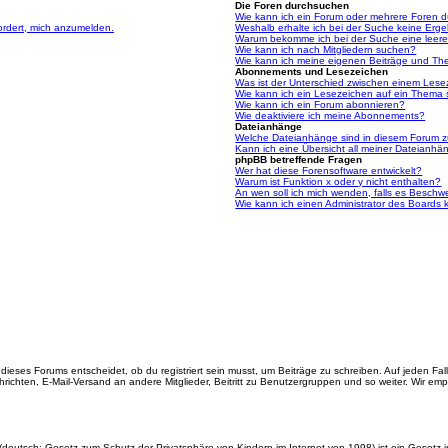
Die Foren durchsuchen
Wie kann ich ein Forum oder mehrere Foren 
ordert, mich anzumelden.
Weshalb erhalte ich bei der Suche keine Erg
Warum bekomme ich bei der Suche eine leere
Wie kann ich nach Mitgliedern suchen?
Wie kann ich meine eigenen Beiträge und Th
Abonnements und Lesezeichen
Was ist der Unterschied zwischen einem Les
Wie kann ich ein Lesezeichen auf ein Thema
Wie kann ich ein Forum abonnieren?
Wie deaktiviere ich meine Abonnements?
Dateianhänge
Welche Dateianhänge sind in diesem Forum z
Kann ich eine Übersicht all meiner Dateianhä
phpBB betreffende Fragen
Wer hat diese Forensoftware entwickelt?
Warum ist Funktion x oder y nicht enthalten?
An wen soll ich mich wenden, falls es Beschw
Wie kann ich einen Administrator des Boards 
ieses Forums entscheidet, ob du registriert sein musst, um Beiträge zu schreiben. Auf jeden Fall er
richten, E-Mail-Versand an andere Mitglieder, Beitritt zu Benutzergruppen und so weiter. Wir empfe
(deutsch: Gesetz zum Schutz der Privatsphäre von Kindern im Internet von 1998) ist ein Gesetz i