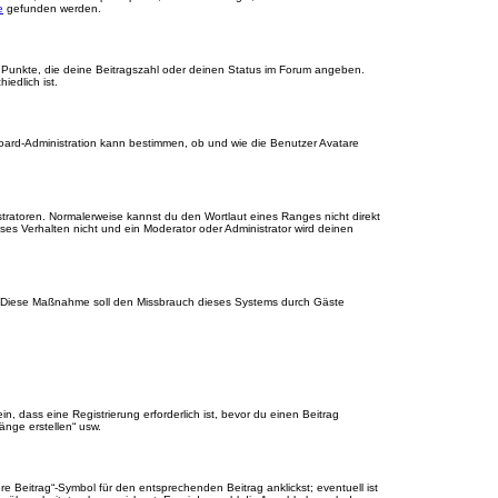
e
gefunden werden.
r Punkte, die deine Beitragszahl oder deinen Status im Forum angeben.
iedlich ist.
Board-Administration kann bestimmen, ob und wie die Benutzer Avatare
stratoren. Normalerweise kannst du den Wortlaut eines Ranges nicht direkt
es Verhalten nicht und ein Moderator oder Administrator wird deinen
rde. Diese Maßnahme soll den Missbrauch dieses Systems durch Gäste
 dass eine Registrierung erforderlich ist, bevor du einen Beitrag
änge erstellen“ usw.
 Beitrag“-Symbol für den entsprechenden Beitrag anklickst; eventuell ist