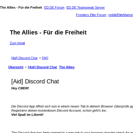
The Allies - Für die Freiheit
ED.DE Forum
ED.DE Teamspeak Server
Frontiers Elite Forum
reddit/EliteMahon
The Allies - Für die Freiheit
Zum Inhalt
[Aid] Discord Chat
FAQ
Übersicht
[Aid] Discord Chat
The Allies
[Aid] Discord Chat
Hey CMDR!
Die Discord App öffnet sich nun in einem neuen Tab in deinem Browser (überprüfe gg
Registriere deinen kostenlosen Discord Account, schon geht's los.
Viel Spaß im Liberté!
The Discord App has been opened in a new tab in your browser (maybe check for p