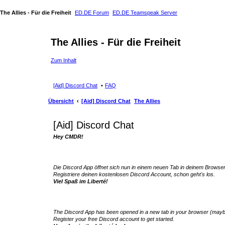
The Allies - Für die Freiheit
ED.DE Forum
ED.DE Teamspeak Server
The Allies - Für die Freiheit
Zum Inhalt
[Aid] Discord Chat
FAQ
Übersicht
[Aid] Discord Chat
The Allies
[Aid] Discord Chat
Hey CMDR!
Die Discord App öffnet sich nun in einem neuen Tab in deinem Browser
Registriere deinen kostenlosen Discord Account, schon geht's los.
Viel Spaß im Liberté!
The Discord App has been opened in a new tab in your browser (mayb
Register your free Discord account to get started.