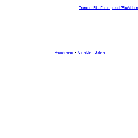
Frontiers Elite Forum
reddit/EliteMahon
Registrieren
Anmelden
Galerie