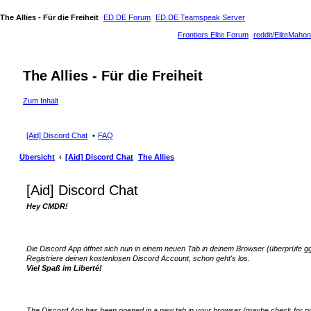
The Allies - Für die Freiheit
ED.DE Forum
ED.DE Teamspeak Server
Frontiers Elite Forum
reddit/EliteMahon
The Allies - Für die Freiheit
Zum Inhalt
[Aid] Discord Chat
FAQ
Übersicht
[Aid] Discord Chat
The Allies
[Aid] Discord Chat
Hey CMDR!
Die Discord App öffnet sich nun in einem neuen Tab in deinem Browser (überprüfe gg
Registriere deinen kostenlosen Discord Account, schon geht's los.
Viel Spaß im Liberté!
The Discord App has been opened in a new tab in your browser (maybe check for p