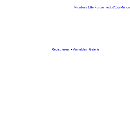
Frontiers Elite Forum
reddit/EliteMahon
Registrieren
Anmelden
Galerie