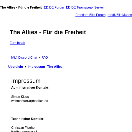
The Allies - Für die Freiheit
ED.DE Forum
ED.DE Teamspeak Server
Frontiers Elite Forum
reddit/EliteMahon
The Allies - Für die Freiheit
Zum Inhalt
[Aid] Discord Chat
FAQ
Übersicht
Impressum
The Allies
Impressum
Administrativer Kontakt:
Simon Kloss
webmaster(at)theallies.de
Technischer Kontakt:
Christian Fischer
Wellhauserweg 43