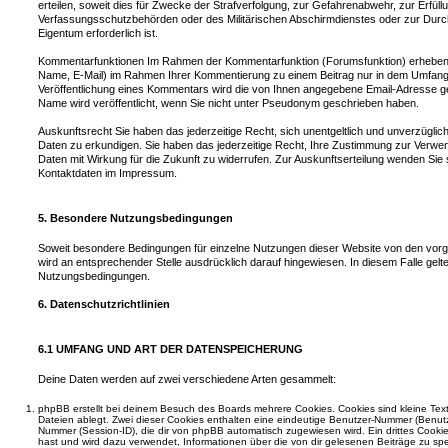
erteilen, soweit dies für Zwecke der Strafverfolgung, zur Gefahrenabwehr, zur Erfül
Verfassungsschutzbehörden oder des Militärischen Abschirmdienstes oder zur Durc
Eigentum erforderlich ist.
Kommentarfunktionen Im Rahmen der Kommentarfunktion (Forumsfunktion) erheben
Name, E-Mail) im Rahmen Ihrer Kommentierung zu einem Beitrag nur in dem Umfang wi
Veröffentlichung eines Kommentars wird die von Ihnen angegebene Email-Adresse gespe
Name wird veröffentlicht, wenn Sie nicht unter Pseudonym geschrieben haben.
Auskunftsrecht Sie haben das jederzeitige Recht, sich unentgeltlich und unverzüglic
Daten zu erkundigen. Sie haben das jederzeitige Recht, Ihre Zustimmung zur Verwe
Daten mit Wirkung für die Zukunft zu widerrufen. Zur Auskunftserteilung wenden Sie s
Kontaktdaten im Impressum.
5. Besondere Nutzungsbedingungen
Soweit besondere Bedingungen für einzelne Nutzungen dieser Website von den vor
wird an entsprechender Stelle ausdrücklich darauf hingewiesen. In diesem Falle gelte
Nutzungsbedingungen.
6. Datenschutzrichtlinien
6.1 UMFANG UND ART DER DATENSPEICHERUNG
Deine Daten werden auf zwei verschiedene Arten gesammelt:
phpBB erstellt bei deinem Besuch des Boards mehrere Cookies. Cookies sind kleine Text
Dateien ablegt. Zwei dieser Cookies enthalten eine eindeutige Benutzer-Nummer (Benut
Nummer (Session-ID), die dir von phpBB automatisch zugewiesen wird. Ein drittes Cookie
hast und wird dazu verwendet, Informationen über die von dir gelesenen Beiträge zu sp