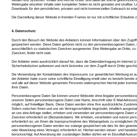
Medien und Systemen. Inhalte und Rechte Dritter sind dabei als solche gekennzeichne
Weitergabe einzelner Inhalte oder kompletter Seiten ist nicht gestattet und strafbar. 
Downloads für den persönlichen, privaten und nicht kommerziellen Gebrauch ist erla
Die Darstellung dieser Website in fremden Frames ist nur mit schriftlicher Erlaubnis z
4. Datenschutz
Durch den Besuch der Website des Anbieters können Informationen über den Zugriff 
gespeichert werden. Diese Daten gehören nicht zu den personenbezogenen Daten, s
ausschließlich zu statistischen Zwecken ausgewertet. Eine Weitergabe an Dritte, zu
Zwecken, findet nicht statt.
Der Anbieter weist ausdrücklich darauf hin, dass die Datenübertragung im Internet (
Sicherheitslücken aufweisen und nicht lückenlos vor dem Zugriff durch Dritte gesch
Die Verwendung der Kontaktdaten des Impressums zur gewerblichen Werbung ist aus
der Anbieter hatte zuvor seine schriftliche Einwilligung erteilt oder es besteht berei
und alle auf dieser Website genannten Personen widersprechen hiermit jeder komm
ihrer Daten.
Personenbezogene Daten Sie können unsere Webseite ohne Angabe personenbezog
unseren Seiten personenbezogene Daten (wie Name, Anschrift oder E-Mail Adresse) 
möglich, auf freiwilliger Basis. Diese Daten werden ohne Ihre ausdrückliche Zustimm
Sofern zwischen Ihnen und uns ein Vertragsverhältnis begründet, inhaltlich ausgestal
an uns eine Anfrage stellen, erheben und verwenden wir personenbezogene Daten vo
Zwecken erforderlich ist (Bestandsdaten). Wir erheben, verarbeiten und nutzen pe
erforderlich ist, um Ihnen die Inanspruchnahme des Webangebots zu ermöglichen (
personenbezogenen Daten werden nur solange gespeichert wie dies für den geannte
oder Abwicklung eines Vertrags) erforderlich ist. Hierbei werden steuer- und handel
berücksichtigt. Auf Anordnung der zuständigen Stellen dürfen wir im Einzelfall Ausku