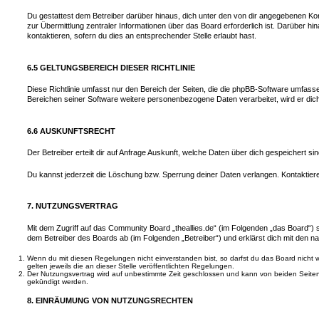
Du gestattest dem Betreiber darüber hinaus, dich unter den von dir angegebenen Kon
zur Übermittlung zentraler Informationen über das Board erforderlich ist. Darüber h
kontaktieren, sofern du dies an entsprechender Stelle erlaubt hast.
6.5 GELTUNGSBEREICH DIESER RICHTLINIE
Diese Richtlinie umfasst nur den Bereich der Seiten, die die phpBB-Software umfasse
Bereichen seiner Software weitere personenbezogene Daten verarbeitet, wird er dich
6.6 AUSKUNFTSRECHT
Der Betreiber erteilt dir auf Anfrage Auskunft, welche Daten über dich gespeichert sin
Du kannst jederzeit die Löschung bzw. Sperrung deiner Daten verlangen. Kontaktiere 
7. NUTZUNGSVERTRAG
Mit dem Zugriff auf das Community Board „theallies.de“ (im Folgenden „das Board“) 
dem Betreiber des Boards ab (im Folgenden „Betreiber“) und erklärst dich mit den 
Wenn du mit diesen Regelungen nicht einverstanden bist, so darfst du das Board nicht 
gelten jeweils die an dieser Stelle veröffentlichten Regelungen.
Der Nutzungsvertrag wird auf unbestimmte Zeit geschlossen und kann von beiden Seiten 
gekündigt werden.
8. EINRÄUMUNG VON NUTZUNGSRECHTEN