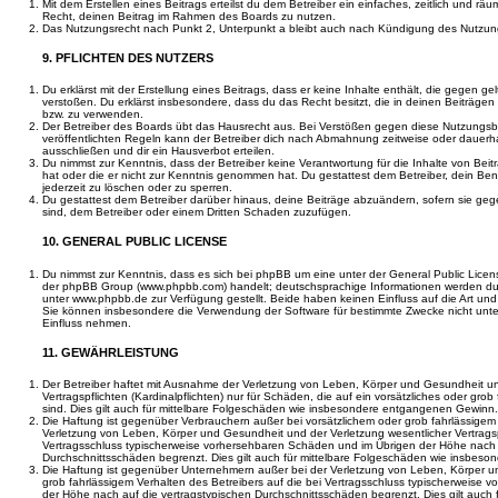
Mit dem Erstellen eines Beitrags erteilst du dem Betreiber ein einfaches, zeitlich und r
Recht, deinen Beitrag im Rahmen des Boards zu nutzen.
Das Nutzungsrecht nach Punkt 2, Unterpunkt a bleibt auch nach Kündigung des Nutzun
9. PFLICHTEN DES NUTZERS
Du erklärst mit der Erstellung eines Beitrags, dass er keine Inhalte enthält, die gegen g
verstoßen. Du erklärst insbesondere, dass du das Recht besitzt, die in deinen Beiträge
bzw. zu verwenden.
Der Betreiber des Boards übt das Hausrecht aus. Bei Verstößen gegen diese Nutzungs
veröffentlichten Regeln kann der Betreiber dich nach Abmahnung zeitweise oder dauerh
ausschließen und dir ein Hausverbot erteilen.
Du nimmst zur Kenntnis, dass der Betreiber keine Verantwortung für die Inhalte von Beiträ
hat oder die er nicht zur Kenntnis genommen hat. Du gestattest dem Betreiber, dein Be
jederzeit zu löschen oder zu sperren.
Du gestattest dem Betreiber darüber hinaus, deine Beiträge abzuändern, sofern sie geg
sind, dem Betreiber oder einem Dritten Schaden zuzufügen.
10. GENERAL PUBLIC LICENSE
Du nimmst zur Kenntnis, dass es sich bei phpBB um eine unter der General Public Licen
der phpBB Group (www.phpbb.com) handelt; deutschsprachige Informationen werden du
unter www.phpbb.de zur Verfügung gestellt. Beide haben keinen Einfluss auf die Art und
Sie können insbesondere die Verwendung der Software für bestimmte Zwecke nicht unte
Einfluss nehmen.
11. GEWÄHRLEISTUNG
Der Betreiber haftet mit Ausnahme der Verletzung von Leben, Körper und Gesundheit un
Vertragspflichten (Kardinalpflichten) nur für Schäden, die auf ein vorsätzliches oder gro
sind. Dies gilt auch für mittelbare Folgeschäden wie insbesondere entgangenen Gewinn.
Die Haftung ist gegenüber Verbrauchern außer bei vorsätzlichem oder grob fahrlässige
Verletzung von Leben, Körper und Gesundheit und der Verletzung wesentlicher Vertragspfl
Vertragsschluss typischerweise vorhersehbaren Schäden und im Übrigen der Höhe nach a
Durchschnittsschäden begrenzt. Dies gilt auch für mittelbare Folgeschäden wie insbe
Die Haftung ist gegenüber Unternehmern außer bei der Verletzung von Leben, Körper u
grob fahrlässigem Verhalten des Betreibers auf die bei Vertragsschluss typischerweise
der Höhe nach auf die vertragstypischen Durchschnittsschäden begrenzt. Dies gilt auch