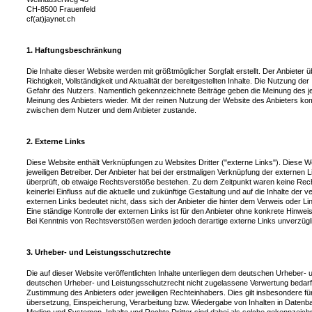
CH-8500 Frauenfeld
cf(at)jaynet.ch
1. Haftungsbeschränkung
Die Inhalte dieser Website werden mit größtmöglicher Sorgfalt erstellt. Der Anbieter
Richtigkeit, Vollständigkeit und Aktualität der bereitgestellten Inhalte. Die Nutzung der
Gefahr des Nutzers. Namentlich gekennzeichnete Beiträge geben die Meinung des jew
Meinung des Anbieters wieder. Mit der reinen Nutzung der Website des Anbieters kom
zwischen dem Nutzer und dem Anbieter zustande.
2. Externe Links
Diese Website enthält Verknüpfungen zu Websites Dritter ("externe Links"). Diese W
jeweiligen Betreiber. Der Anbieter hat bei der erstmaligen Verknüpfung der externen L
überprüft, ob etwaige Rechtsverstöße bestehen. Zu dem Zeitpunkt waren keine Recht
keinerlei Einfluss auf die aktuelle und zukünftige Gestaltung und auf die Inhalte der
externen Links bedeutet nicht, dass sich der Anbieter die hinter dem Verweis oder Li
Eine ständige Kontrolle der externen Links ist für den Anbieter ohne konkrete Hinwe
Bei Kenntnis von Rechtsverstößen werden jedoch derartige externe Links unverzügli
3. Urheber- und Leistungsschutzrechte
Die auf dieser Website veröffentlichten Inhalte unterliegen dem deutschen Urheber-
deutschen Urheber- und Leistungsschutzrecht nicht zugelassene Verwertung bedarf d
Zustimmung des Anbieters oder jeweiligen Rechteinhabers. Dies gilt insbesondere für 
übersetzung, Einspeicherung, Verarbeitung bzw. Wiedergabe von Inhalten in Datenb