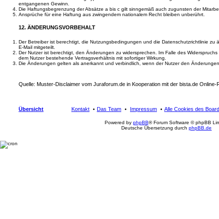
entgangenen Gewinn.
Die Haftungsbegrenzung der Absätze a bis c gilt sinngemäß auch zugunsten der Mitarbeit
Ansprüche für eine Haftung aus zwingendem nationalem Recht bleiben unberührt.
12. ÄNDERUNGSVORBEHALT
Der Betreiber ist berechtigt, die Nutzungsbedingungen und die Datenschutzrichtlinie zu
E-Mail mitgeteilt.
Der Nutzer ist berechtigt, den Änderungen zu widersprechen. Im Falle des Widerspruchs
dem Nutzer bestehende Vertragsverhältnis mit sofortiger Wirkung.
Die Änderungen gelten als anerkannt und verbindlich, wenn der Nutzer den Änderungen
Quelle: Muster-Disclaimer vom Juraforum.de in Kooperation mit der bista.de Online
Übersicht
Kontakt
Das Team
Impressum
Alle Cookies des Boar
Powered by
phpBB
® Forum Software © phpBB Lim
Deutsche Übersetzung durch
phpBB.de