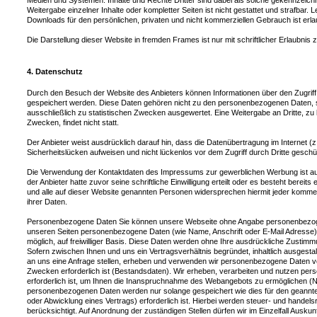
Medien und Systemen. Inhalte und Rechte Dritter sind dabei als solche gekennzeichne
Weitergabe einzelner Inhalte oder kompletter Seiten ist nicht gestattet und strafbar. 
Downloads für den persönlichen, privaten und nicht kommerziellen Gebrauch ist erla
Die Darstellung dieser Website in fremden Frames ist nur mit schriftlicher Erlaubnis z
4. Datenschutz
Durch den Besuch der Website des Anbieters können Informationen über den Zugriff 
gespeichert werden. Diese Daten gehören nicht zu den personenbezogenen Daten, s
ausschließlich zu statistischen Zwecken ausgewertet. Eine Weitergabe an Dritte, zu
Zwecken, findet nicht statt.
Der Anbieter weist ausdrücklich darauf hin, dass die Datenübertragung im Internet (
Sicherheitslücken aufweisen und nicht lückenlos vor dem Zugriff durch Dritte gesch
Die Verwendung der Kontaktdaten des Impressums zur gewerblichen Werbung ist aus
der Anbieter hatte zuvor seine schriftliche Einwilligung erteilt oder es besteht berei
und alle auf dieser Website genannten Personen widersprechen hiermit jeder komm
ihrer Daten.
Personenbezogene Daten Sie können unsere Webseite ohne Angabe personenbezog
unseren Seiten personenbezogene Daten (wie Name, Anschrift oder E-Mail Adresse) 
möglich, auf freiwilliger Basis. Diese Daten werden ohne Ihre ausdrückliche Zustimm
Sofern zwischen Ihnen und uns ein Vertragsverhältnis begründet, inhaltlich ausgestal
an uns eine Anfrage stellen, erheben und verwenden wir personenbezogene Daten vo
Zwecken erforderlich ist (Bestandsdaten). Wir erheben, verarbeiten und nutzen pe
erforderlich ist, um Ihnen die Inanspruchnahme des Webangebots zu ermöglichen (
personenbezogenen Daten werden nur solange gespeichert wie dies für den geannte
oder Abwicklung eines Vertrags) erforderlich ist. Hierbei werden steuer- und handel
berücksichtigt. Auf Anordnung der zuständigen Stellen dürfen wir im Einzelfall Ausku