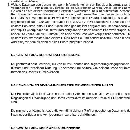
markieren zu können.
Weitere Daten werden gesammelt, wenn Informationen an den Betreiber übermittelt werd
Vollständigkeit — zum Beispiel Beiträge, die als Gast erstellt werden, Daten, die im Rah
die von dir nach deiner Registrierung erstellten Nachrichten. Dein Benutzerkonto beste
Benutzernamen, einem Passwort zur Anmeldung mit diesem Konto und einer persönlichen
Dein Passwort wird mit einer Einwege-Verschlüsselung (Hash) gespeichert, so dass e
empfohlen, dieses Passwort nicht auf einer Vielzahl von Webseiten zu verwenden. D
deinem Benutzerkonto für das Board, also geh mit ihm sorgsam um. Insbesondere wird
der phpBB Group oder ein Dritter berechtigterweise nach deinem Passwort fragen. S
haben, so kannst du die Funktion „Ich habe mein Passwort vergessen“ benutzen. Di
deinem Benutzernamen und deiner E-Mail-Adresse und sendet anschließend ein neu
Adresse, mit dem du dann auf das Board zugreifen kannst.
6.2 GESTATTUNG DER DATENSPEICHERUNG
Du gestattest dem Betreiber, die von dir im Rahmen der Registrierung eingegebenen
(Datum und Uhrzeit der Nutzung, IP-Adresse und weitere von deinem Browser übermi
Betrieb des Boards zu verwenden.
6.3 REGELUNGEN BEZÜGLICH DER WEITERGABE DEINER DATEN
Der Betreiber wird diese Daten nur mit deiner Zustimmung an Dritte weitergeben, sof
Regelungen zur Weitergabe der Daten verpflichtet ist oder die Daten zur Durchsetzun
sind.
Du nimmst zur Kenntnis, dass die von dir in deinem Profil angegebenen Daten und dei
Internet verfügbar und von jedermann abrufbar sein können.
6.4 GESTATTUNG DER KONTAKTAUFNAHME