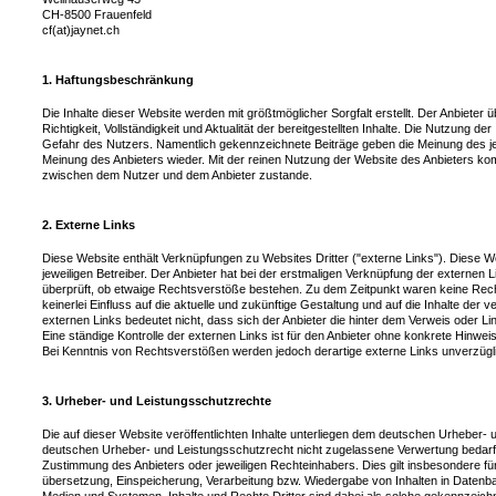
CH-8500 Frauenfeld
cf(at)jaynet.ch
1. Haftungsbeschränkung
Die Inhalte dieser Website werden mit größtmöglicher Sorgfalt erstellt. Der Anbieter
Richtigkeit, Vollständigkeit und Aktualität der bereitgestellten Inhalte. Die Nutzung der
Gefahr des Nutzers. Namentlich gekennzeichnete Beiträge geben die Meinung des jew
Meinung des Anbieters wieder. Mit der reinen Nutzung der Website des Anbieters kom
zwischen dem Nutzer und dem Anbieter zustande.
2. Externe Links
Diese Website enthält Verknüpfungen zu Websites Dritter ("externe Links"). Diese W
jeweiligen Betreiber. Der Anbieter hat bei der erstmaligen Verknüpfung der externen L
überprüft, ob etwaige Rechtsverstöße bestehen. Zu dem Zeitpunkt waren keine Recht
keinerlei Einfluss auf die aktuelle und zukünftige Gestaltung und auf die Inhalte der
externen Links bedeutet nicht, dass sich der Anbieter die hinter dem Verweis oder Li
Eine ständige Kontrolle der externen Links ist für den Anbieter ohne konkrete Hinwe
Bei Kenntnis von Rechtsverstößen werden jedoch derartige externe Links unverzügli
3. Urheber- und Leistungsschutzrechte
Die auf dieser Website veröffentlichten Inhalte unterliegen dem deutschen Urheber-
deutschen Urheber- und Leistungsschutzrecht nicht zugelassene Verwertung bedarf d
Zustimmung des Anbieters oder jeweiligen Rechteinhabers. Dies gilt insbesondere für 
übersetzung, Einspeicherung, Verarbeitung bzw. Wiedergabe von Inhalten in Datenb