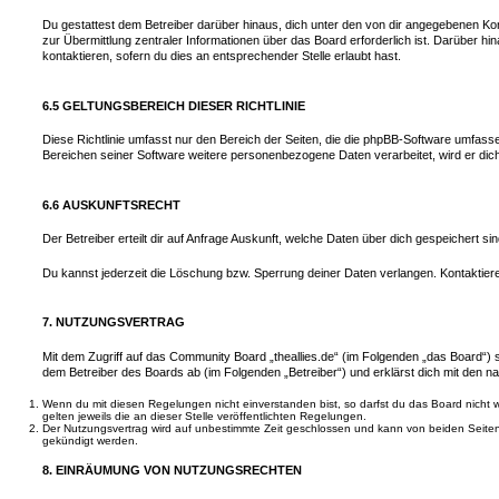
Du gestattest dem Betreiber darüber hinaus, dich unter den von dir angegebenen Kon
zur Übermittlung zentraler Informationen über das Board erforderlich ist. Darüber h
kontaktieren, sofern du dies an entsprechender Stelle erlaubt hast.
6.5 GELTUNGSBEREICH DIESER RICHTLINIE
Diese Richtlinie umfasst nur den Bereich der Seiten, die die phpBB-Software umfasse
Bereichen seiner Software weitere personenbezogene Daten verarbeitet, wird er dich
6.6 AUSKUNFTSRECHT
Der Betreiber erteilt dir auf Anfrage Auskunft, welche Daten über dich gespeichert sin
Du kannst jederzeit die Löschung bzw. Sperrung deiner Daten verlangen. Kontaktiere 
7. NUTZUNGSVERTRAG
Mit dem Zugriff auf das Community Board „theallies.de“ (im Folgenden „das Board“) 
dem Betreiber des Boards ab (im Folgenden „Betreiber“) und erklärst dich mit den 
Wenn du mit diesen Regelungen nicht einverstanden bist, so darfst du das Board nicht 
gelten jeweils die an dieser Stelle veröffentlichten Regelungen.
Der Nutzungsvertrag wird auf unbestimmte Zeit geschlossen und kann von beiden Seiten 
gekündigt werden.
8. EINRÄUMUNG VON NUTZUNGSRECHTEN