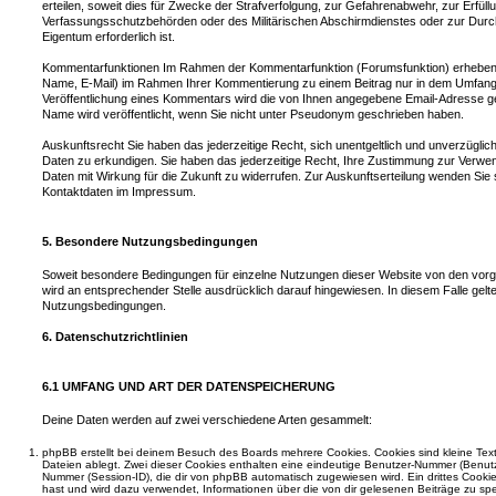
erteilen, soweit dies für Zwecke der Strafverfolgung, zur Gefahrenabwehr, zur Erfül
Verfassungsschutzbehörden oder des Militärischen Abschirmdienstes oder zur Durc
Eigentum erforderlich ist.
Kommentarfunktionen Im Rahmen der Kommentarfunktion (Forumsfunktion) erheben
Name, E-Mail) im Rahmen Ihrer Kommentierung zu einem Beitrag nur in dem Umfang wi
Veröffentlichung eines Kommentars wird die von Ihnen angegebene Email-Adresse gespe
Name wird veröffentlicht, wenn Sie nicht unter Pseudonym geschrieben haben.
Auskunftsrecht Sie haben das jederzeitige Recht, sich unentgeltlich und unverzüglic
Daten zu erkundigen. Sie haben das jederzeitige Recht, Ihre Zustimmung zur Verwe
Daten mit Wirkung für die Zukunft zu widerrufen. Zur Auskunftserteilung wenden Sie s
Kontaktdaten im Impressum.
5. Besondere Nutzungsbedingungen
Soweit besondere Bedingungen für einzelne Nutzungen dieser Website von den vor
wird an entsprechender Stelle ausdrücklich darauf hingewiesen. In diesem Falle gelte
Nutzungsbedingungen.
6. Datenschutzrichtlinien
6.1 UMFANG UND ART DER DATENSPEICHERUNG
Deine Daten werden auf zwei verschiedene Arten gesammelt:
phpBB erstellt bei deinem Besuch des Boards mehrere Cookies. Cookies sind kleine Text
Dateien ablegt. Zwei dieser Cookies enthalten eine eindeutige Benutzer-Nummer (Benut
Nummer (Session-ID), die dir von phpBB automatisch zugewiesen wird. Ein drittes Cookie
hast und wird dazu verwendet, Informationen über die von dir gelesenen Beiträge zu sp