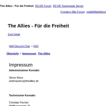
The Allies - Für die Freiheit
ED.DE Forum
ED.DE Teamspeak Server
Frontiers Elite Forum
reddit/EliteMahon
The Allies - Für die Freiheit
Zum Inhalt
[Aid] Discord Chat
FAQ
Übersicht
Impressum
The Allies
Impressum
Administrativer Kontakt:
Simon Kloss
webmaster(at)theallies.de
Technischer Kontakt:
Christian Fischer
Wellhauserweg 43