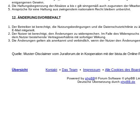
entgangenen Gewinn.
Die Haftungsbegrenzung der Absätze a bis c gilt sinngemäß auch zugunsten der Mitarbeit
Ansprüche für eine Haftung aus zwingendem nationalem Recht bleiben unberührt.
12. ÄNDERUNGSVORBEHALT
Der Betreiber ist berechtigt, die Nutzungsbedingungen und die Datenschutzrichtlinie zu
E-Mail mitgeteilt.
Der Nutzer ist berechtigt, den Änderungen zu widersprechen. Im Falle des Widerspruchs
dem Nutzer bestehende Vertragsverhältnis mit sofortiger Wirkung.
Die Änderungen gelten als anerkannt und verbindlich, wenn der Nutzer den Änderungen
Quelle: Muster-Disclaimer vom Juraforum.de in Kooperation mit der bista.de Online
Übersicht
Kontakt
Das Team
Impressum
Alle Cookies des Boar
Powered by
phpBB
® Forum Software © phpBB Lim
Deutsche Übersetzung durch
phpBB.de