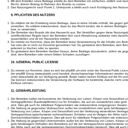
Mit dem Erstellen eines Beitrags erteilst du dem Betreiber ein einfaches, zeitlich und r
Recht, deinen Beitrag im Rahmen des Boards zu nutzen.
Das Nutzungsrecht nach Punkt 2, Unterpunkt a bleibt auch nach Kündigung des Nutzun
9. PFLICHTEN DES NUTZERS
Du erklärst mit der Erstellung eines Beitrags, dass er keine Inhalte enthält, die gegen g
verstoßen. Du erklärst insbesondere, dass du das Recht besitzt, die in deinen Beiträge
bzw. zu verwenden.
Der Betreiber des Boards übt das Hausrecht aus. Bei Verstößen gegen diese Nutzungs
veröffentlichten Regeln kann der Betreiber dich nach Abmahnung zeitweise oder dauerh
ausschließen und dir ein Hausverbot erteilen.
Du nimmst zur Kenntnis, dass der Betreiber keine Verantwortung für die Inhalte von Beiträ
hat oder die er nicht zur Kenntnis genommen hat. Du gestattest dem Betreiber, dein Be
jederzeit zu löschen oder zu sperren.
Du gestattest dem Betreiber darüber hinaus, deine Beiträge abzuändern, sofern sie geg
sind, dem Betreiber oder einem Dritten Schaden zuzufügen.
10. GENERAL PUBLIC LICENSE
Du nimmst zur Kenntnis, dass es sich bei phpBB um eine unter der General Public Licen
der phpBB Group (www.phpbb.com) handelt; deutschsprachige Informationen werden du
unter www.phpbb.de zur Verfügung gestellt. Beide haben keinen Einfluss auf die Art und
Sie können insbesondere die Verwendung der Software für bestimmte Zwecke nicht unte
Einfluss nehmen.
11. GEWÄHRLEISTUNG
Der Betreiber haftet mit Ausnahme der Verletzung von Leben, Körper und Gesundheit un
Vertragspflichten (Kardinalpflichten) nur für Schäden, die auf ein vorsätzliches oder gro
sind. Dies gilt auch für mittelbare Folgeschäden wie insbesondere entgangenen Gewinn.
Die Haftung ist gegenüber Verbrauchern außer bei vorsätzlichem oder grob fahrlässige
Verletzung von Leben, Körper und Gesundheit und der Verletzung wesentlicher Vertragspfl
Vertragsschluss typischerweise vorhersehbaren Schäden und im Übrigen der Höhe nach a
Durchschnittsschäden begrenzt. Dies gilt auch für mittelbare Folgeschäden wie insbe
Die Haftung ist gegenüber Unternehmern außer bei der Verletzung von Leben, Körper u
grob fahrlässigem Verhalten des Betreibers auf die bei Vertragsschluss typischerweise
der Höhe nach auf die vertragstypischen Durchschnittsschäden begrenzt. Dies gilt auch