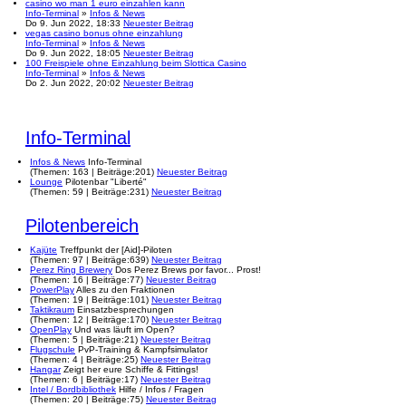
casino wo man 1 euro einzahlen kann
Info-Terminal
»
Infos & News
Do 9. Jun 2022, 18:33
Neuester Beitrag
vegas casino bonus ohne einzahlung
Info-Terminal
»
Infos & News
Do 9. Jun 2022, 18:05
Neuester Beitrag
100 Freispiele ohne Einzahlung beim Slottica Casino
Info-Terminal
»
Infos & News
Do 2. Jun 2022, 20:02
Neuester Beitrag
Info-Terminal
Infos & News
Info-Terminal
(
Themen:
163 |
Beiträge:
201)
Neuester Beitrag
Lounge
Pilotenbar "Liberté"
(
Themen:
59 |
Beiträge:
231)
Neuester Beitrag
Pilotenbereich
Kajüte
Treffpunkt der [Aid]-Piloten
(
Themen:
97 |
Beiträge:
639)
Neuester Beitrag
Perez Ring Brewery
Dos Perez Brews por favor... Prost!
(
Themen:
16 |
Beiträge:
77)
Neuester Beitrag
PowerPlay
Alles zu den Fraktionen
(
Themen:
19 |
Beiträge:
101)
Neuester Beitrag
Taktikraum
Einsatzbesprechungen
(
Themen:
12 |
Beiträge:
170)
Neuester Beitrag
OpenPlay
Und was läuft im Open?
(
Themen:
5 |
Beiträge:
21)
Neuester Beitrag
Flugschule
PvP-Training & Kampfsimulator
(
Themen:
4 |
Beiträge:
25)
Neuester Beitrag
Hangar
Zeigt her eure Schiffe & Fittings!
(
Themen:
6 |
Beiträge:
17)
Neuester Beitrag
Intel / Bordbibliothek
Hilfe / Infos / Fragen
(
Themen:
20 |
Beiträge:
75)
Neuester Beitrag