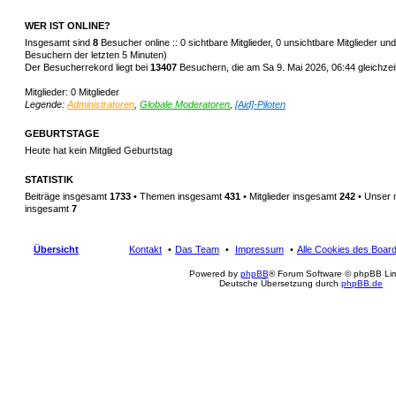
WER IST ONLINE?
Insgesamt sind
8
Besucher online :: 0 sichtbare Mitglieder, 0 unsichtbare Mitglieder u
Besuchern der letzten 5 Minuten)
Der Besucherrekord liegt bei
13407
Besuchern, die am Sa 9. Mai 2026, 06:44 gleichzeit
Mitglieder: 0 Mitglieder
Legende:
Administratoren
,
Globale Moderatoren
,
[Aid]-Piloten
GEBURTSTAGE
Heute hat kein Mitglied Geburtstag
STATISTIK
Beiträge insgesamt
1733
• Themen insgesamt
431
• Mitglieder insgesamt
242
• Unser 
insgesamt
7
Übersicht
Kontakt
Das Team
Impressum
Alle Cookies des Boar
Powered by
phpBB
® Forum Software © phpBB Lim
Deutsche Übersetzung durch
phpBB.de