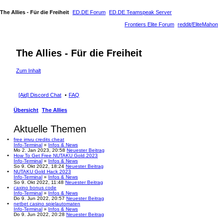
The Allies - Für die Freiheit
ED.DE Forum
ED.DE Teamspeak Server
Frontiers Elite Forum
reddit/EliteMahon
The Allies - Für die Freiheit
Zum Inhalt
[Aid] Discord Chat
FAQ
Übersicht
The Allies
Aktuelle Themen
free imvu credits cheat
Info-Terminal
»
Infos & News
Mo 2. Jan 2023, 20:58
Neuester Beitrag
How To Get Free NUTAKU Gold 2023
Info-Terminal
»
Infos & News
So 9. Okt 2022, 18:24
Neuester Beitrag
NUTAKU Gold Hack 2023
Info-Terminal
»
Infos & News
So 9. Okt 2022, 11:48
Neuester Beitrag
caxino bonus code
Info-Terminal
»
Infos & News
Do 9. Jun 2022, 20:57
Neuester Beitrag
netbet casino spielautomaten
Info-Terminal
»
Infos & News
Do 9. Jun 2022, 20:28
Neuester Beitrag